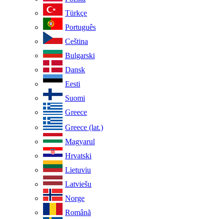
Türkçe
Português
Ceština
Bulgarski
Dansk
Eesti
Suomi
Greece
Greece (lat.)
Magyarul
Hrvatski
Lietuviu
Latviešu
Norge
Românã