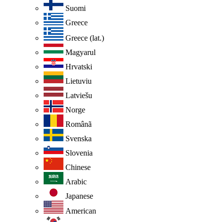
Suomi
Greece
Greece (lat.)
Magyarul
Hrvatski
Lietuviu
Latviešu
Norge
Românã
Svenska
Slovenia
Chinese
Arabic
Japanese
American