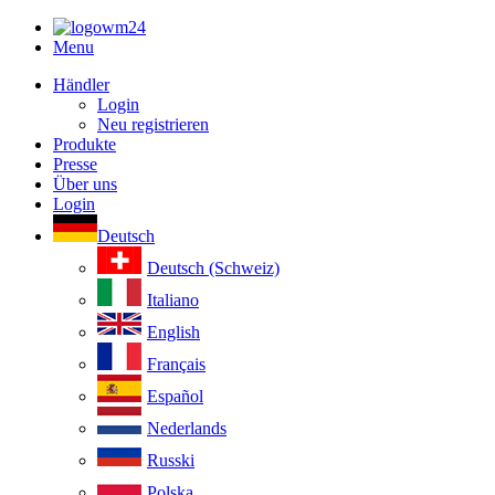
Menu
Händler
Login
Neu registrieren
Produkte
Presse
Über uns
Login
Deutsch
Deutsch (Schweiz)
Italiano
English
Français
Español
Nederlands
Russki
Polska