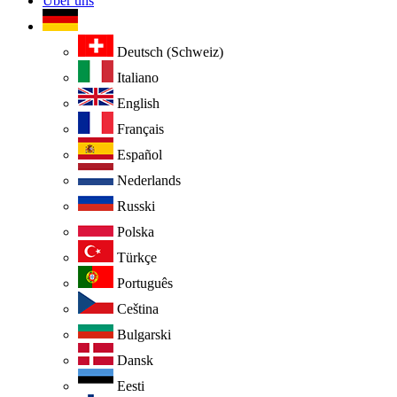
Über uns
Deutsch (Schweiz)
Italiano
English
Français
Español
Nederlands
Russki
Polska
Türkçe
Português
Ceština
Bulgarski
Dansk
Eesti