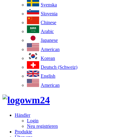
Svenska
Slovenia
Chinese
Arabic
Japanese
American
Korean
Deutsch (Schweiz)
English
American
Händler
Login
Neu registrieren
Produkte