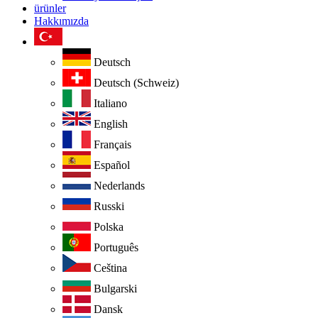
ürünler
Hakkımızda
Deutsch
Deutsch (Schweiz)
Italiano
English
Français
Español
Nederlands
Russki
Polska
Português
Ceština
Bulgarski
Dansk