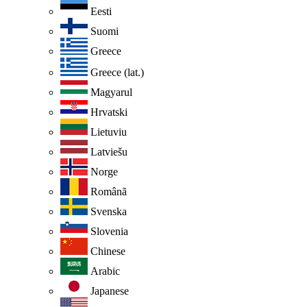
Eesti
Suomi
Greece
Greece (lat.)
Magyarul
Hrvatski
Lietuviu
Latviešu
Norge
Românã
Svenska
Slovenia
Chinese
Arabic
Japanese