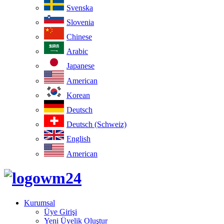
Svenska
Slovenia
Chinese
Arabic
Japanese
American
Korean
Deutsch
Deutsch (Schweiz)
English
American
Kurumsal
Üye Girişi
Yeni Üyelik Oluştur