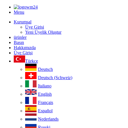
Menu
Kurumsal
Üye Girişi
Yeni Üyelik Oluştur
ürünler
Basın
Hakkımızda
Üye Girişi
Türkçe
Deutsch
Deutsch (Schweiz)
Italiano
English
Français
Español
Nederlands
Russki