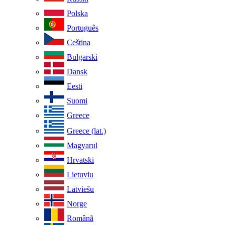
Polska
Português
Ceština
Bulgarski
Dansk
Eesti
Suomi
Greece
Greece (lat.)
Magyarul
Hrvatski
Lietuviu
Latviešu
Norge
Românã