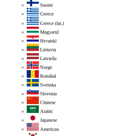
Suomi
Greece
Greece (lat.)
Magyarul
Hrvatski
Lietuviu
Latviešu
Norge
Românã
Svenska
Slovenia
Chinese
Arabic
Japanese
American