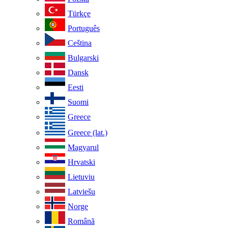
Türkçe
Português
Ceština
Bulgarski
Dansk
Eesti
Suomi
Greece
Greece (lat.)
Magyarul
Hrvatski
Lietuviu
Latviešu
Norge
Românã