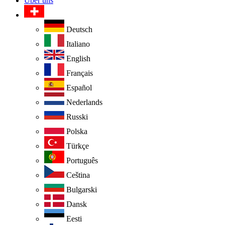
Über uns
Deutsch
Italiano
English
Français
Español
Nederlands
Russki
Polska
Türkçe
Português
Ceština
Bulgarski
Dansk
Eesti