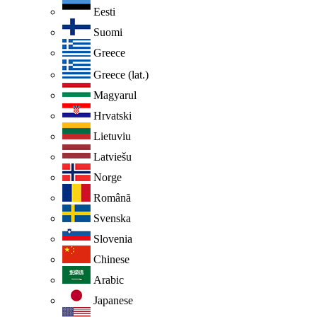
Eesti
Suomi
Greece
Greece (lat.)
Magyarul
Hrvatski
Lietuviu
Latviešu
Norge
Românã
Svenska
Slovenia
Chinese
Arabic
Japanese