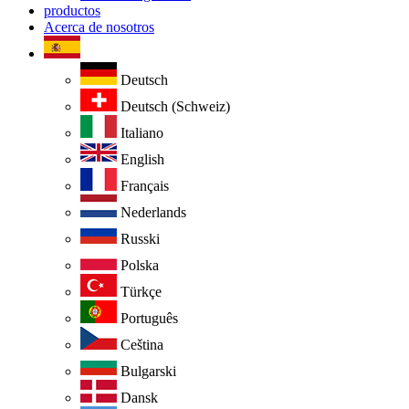
productos
Acerca de nosotros
Deutsch
Deutsch (Schweiz)
Italiano
English
Français
Nederlands
Russki
Polska
Türkçe
Português
Ceština
Bulgarski
Dansk