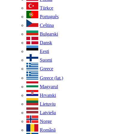
Türkçe
Português
Ceština
Bulgarski
Dansk
Eesti
Suomi
Greece
Greece (lat.)
Magyarul
Hrvatski
Lietuviu
Latviešu
Norge
Românã