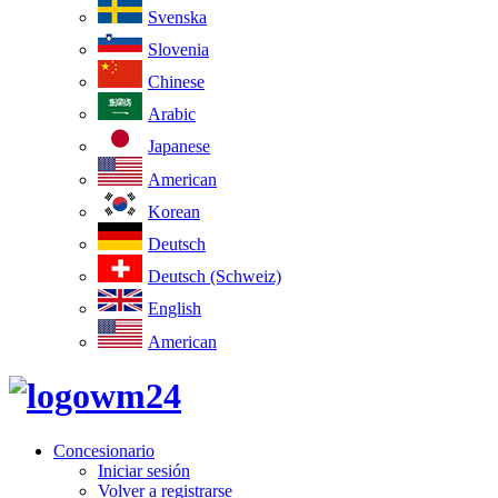
Svenska
Slovenia
Chinese
Arabic
Japanese
American
Korean
Deutsch
Deutsch (Schweiz)
English
American
Concesionario
Iniciar sesión
Volver a registrarse