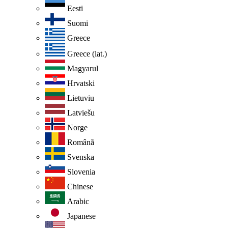
Eesti
Suomi
Greece
Greece (lat.)
Magyarul
Hrvatski
Lietuviu
Latviešu
Norge
Românã
Svenska
Slovenia
Chinese
Arabic
Japanese