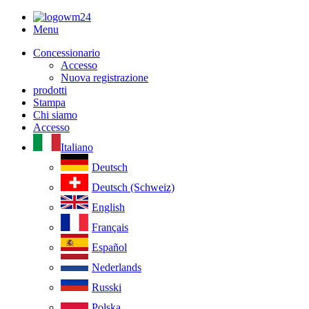
Menu
Concessionario
Accesso
Nuova registrazione
prodotti
Stampa
Chi siamo
Accesso
Italiano
Deutsch
Deutsch (Schweiz)
English
Français
Español
Nederlands
Russki
Polska