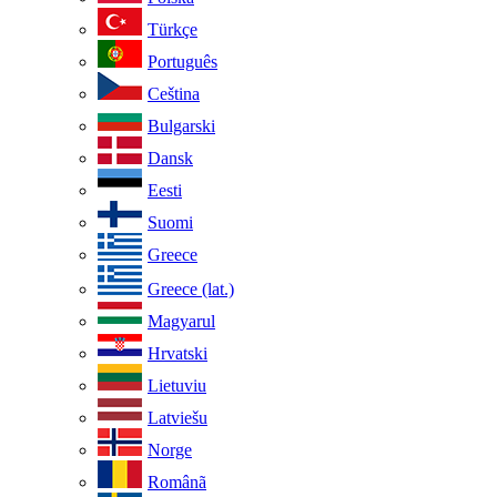
Türkçe
Português
Ceština
Bulgarski
Dansk
Eesti
Suomi
Greece
Greece (lat.)
Magyarul
Hrvatski
Lietuviu
Latviešu
Norge
Românã