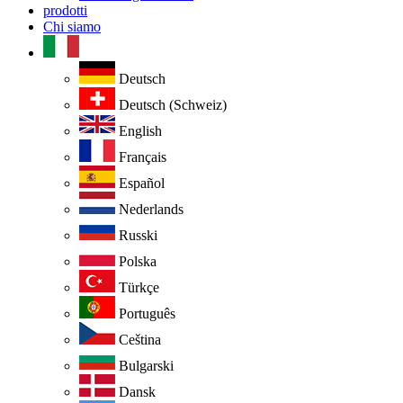
prodotti
Chi siamo
Deutsch
Deutsch (Schweiz)
English
Français
Español
Nederlands
Russki
Polska
Türkçe
Português
Ceština
Bulgarski
Dansk