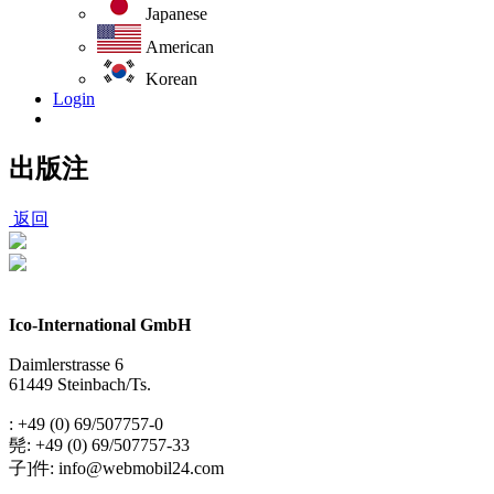
Japanese
American
Korean
Login
出版注
返回
Ico-International GmbH
Daimlerstrasse 6
61449 Steinbach/Ts.
: +49 (0) 69/507757-0
髡: +49 (0) 69/507757-33
子]件: info@webmobil24.com