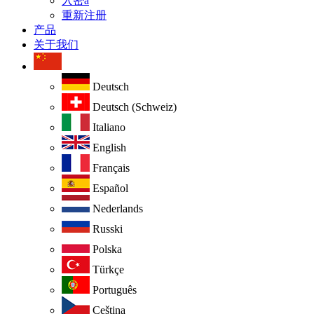
入密a
重新注册
产品
关于我们
Deutsch
Deutsch (Schweiz)
Italiano
English
Français
Español
Nederlands
Russki
Polska
Türkçe
Português
Ceština