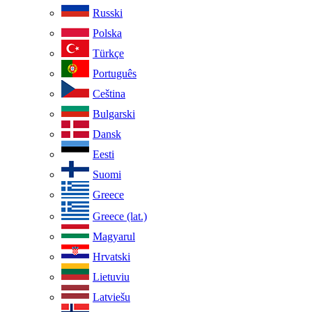
Russki
Polska
Türkçe
Português
Ceština
Bulgarski
Dansk
Eesti
Suomi
Greece
Greece (lat.)
Magyarul
Hrvatski
Lietuviu
Latviešu