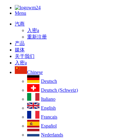
Menu
汽商
入密a
重新注册
产品
媒体
关于我们
入密a
Chinese
Deutsch
Deutsch (Schweiz)
Italiano
English
Français
Español
Nederlands