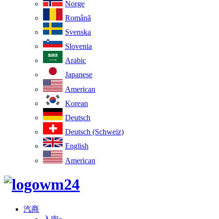
Norge
Românã
Svenska
Slovenia
Arabic
Japanese
American
Korean
Deutsch
Deutsch (Schweiz)
English
American
汽商