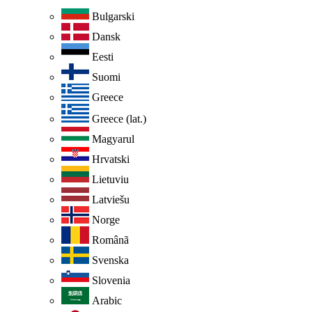
Bulgarski
Dansk
Eesti
Suomi
Greece
Greece (lat.)
Magyarul
Hrvatski
Lietuviu
Latviešu
Norge
Românã
Svenska
Slovenia
Arabic