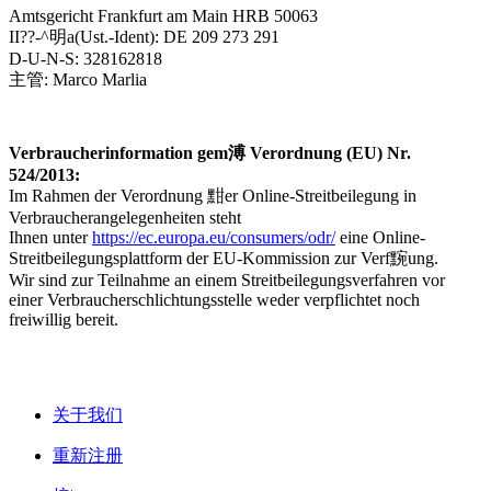
Amtsgericht Frankfurt am Main HRB 50063
II??-^明a(Ust.-Ident): DE 209 273 291
D-U-N-S: 328162818
主管: Marco Marlia
Verbraucherinformation gem溥 Verordnung (EU) Nr.
524/2013:
Im Rahmen der Verordnung 黚er Online-Streitbeilegung in
Verbraucherangelegenheiten steht
Ihnen unter
https://ec.europa.eu/consumers/odr/
eine Online-
Streitbeilegungsplattform der EU-Kommission zur Verf黦ung.
Wir sind zur Teilnahme an einem Streitbeilegungsverfahren vor
einer Verbraucherschlichtungsstelle weder verpflichtet noch
freiwillig bereit.
关于我们
重新注册