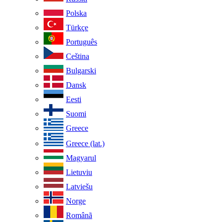
Polska
Türkçe
Português
Ceština
Bulgarski
Dansk
Eesti
Suomi
Greece
Greece (lat.)
Magyarul
Lietuviu
Latviešu
Norge
Românã