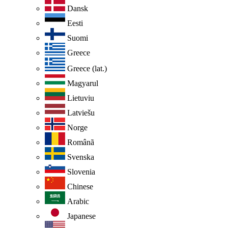
Dansk
Eesti
Suomi
Greece
Greece (lat.)
Magyarul
Lietuviu
Latviešu
Norge
Românã
Svenska
Slovenia
Chinese
Arabic
Japanese