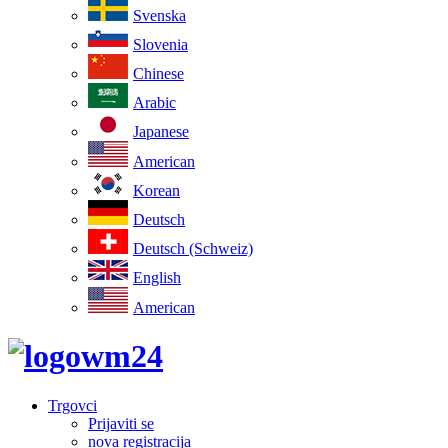
Svenska
Slovenia
Chinese
Arabic
Japanese
American
Korean
Deutsch
Deutsch (Schweiz)
English
American
Trgovci
Prijaviti se
nova registracija