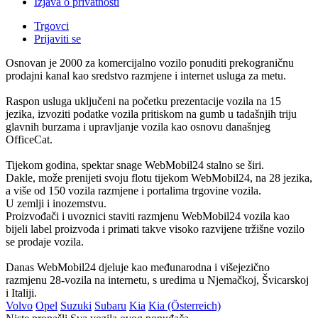
Izjava o privatnosti
Trgovci
Prijaviti se
Osnovan je 2000 za komercijalno vozilo ponuditi prekograničnu
prodajni kanal kao sredstvo razmjene i internet usluga za metu.
Raspon usluga uključeni na početku prezentacije vozila na 15
jezika, izvoziti podatke vozila pritiskom na gumb u tadašnjih triju
glavnih burzama i upravljanje vozila kao osnovu današnjeg
OfficeCat.
Tijekom godina, spektar snage WebMobil24 stalno se širi.
Dakle, može prenijeti svoju flotu tijekom WebMobil24, na 28 jezika,
a više od 150 vozila razmjene i portalima trgovine vozila.
U zemlji i inozemstvu.
Proizvođači i uvoznici staviti razmjenu WebMobil24 vozila kao
bijeli label proizvoda i primati takve visoko razvijene tržišne vozilo
se prodaje vozila.
Danas WebMobil24 djeluje kao međunarodna i višejezično
razmjenu 28-vozila na internetu, s uredima u Njemačkoj, Švicarskoj
i Italiji.
Volvo
Opel
Suzuki
Subaru
Kia
Kia (Österreich)