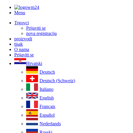
Menu
Trgovci
Prijaviti se
nova registracija
proizvodi
tisak
O nama
Prijaviti se
Hrvatski
Deutsch
Deutsch (Schweiz)
Italiano
English
Français
Español
Nederlands
Russki