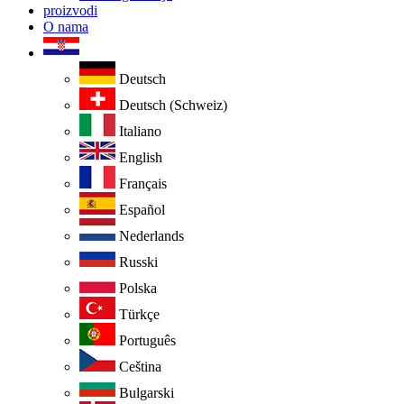
proizvodi
O nama
Deutsch
Deutsch (Schweiz)
Italiano
English
Français
Español
Nederlands
Russki
Polska
Türkçe
Português
Ceština
Bulgarski