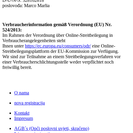
D-U-N-S: 328162818
poslovođa: Marco Marlia
Verbraucherinformation gemäß Verordnung (EU) Nr.
524/2013:
Im Rahmen der Verordnung über Online-Streitbeilegung in
Verbraucherangelegenheiten steht
Ihnen unter
https://ec.europa.eu/consumers/odr/
eine Online-
Streitbeilegungsplattform der EU-Kommission zur Verfügung.
Wir sind zur Teilnahme an einem Streitbeilegungsverfahren vor
einer Verbraucherschlichtungsstelle weder verpflichtet noch
freiwillig bereit.
O nama
nova registracija
Kontakt
Impresum
AGB´s (Opći poslovni uvjeti, skraćeno)