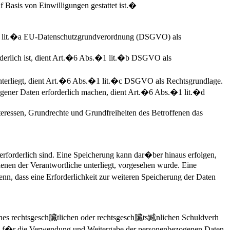
 Basis von Einwilligungen gestattet ist.�
�1 lit.�a EU-Datenschutzgrundverordnung (DSGVO) als
forderlich ist, dient Art.�6 Abs.�1 lit.�b DSGVO als
 unterliegt, dient Art.�6 Abs.�1 lit.�c DSGVO als Rechtsgrundlage.
zogener Daten erforderlich machen, dient Art.�6 Abs.�1 lit.�d
teressen, Grundrechte und Grundfreiheiten des Betroffenen das
rforderlich sind. Eine Speicherung kann dar�ber hinaus erfolgen,
enen der Verantwortliche unterliegt, vorgesehen wurde. Eine
nn, dass eine Erforderlichkeit zur weiteren Speicherung der Daten
nes rechtsgesch臟tlichen oder rechtsgesch臟ts臧nlichen Schuldverh
ung f�r die Verwendung und Weitergabe der personenbezogenen Daten