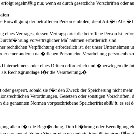
olgt regelm葹ig nur, wenn es durch gesetzliche Vorschriften oder auf
Daten
e Einwilligung der betroffenen Person einholen, dient Art.�6 Abs.
 eines Vertrages, dessen Vertragspartei die betroffene Person ist, er
 Durchf�hrung vorvertraglicher Maﾟnahmen erforderlich sind.
er rechtlichen Verpflichtung erforderlich ist, der unser Unternehmen
n oder einer anderen nat�rlichen Person eine Verarbeitung personenbe
res Unternehmens oder eines Dritten erforderlich und �berwiegen die In
 als Rechtsgrundlage f�r die Verarbeitung.�
oder gesperrt, sobald sie f�r den Zweck der Speicherung nicht mehr e
onsrechtlichen Verordnungen, Gesetzen oder sonstigen Vorschriften, d
die genannten Normen vorgeschriebene Speicherfrist abl舫ft, es sei de
ligung allein f�r die Begr�ndung, Durchf�hrung oder Beendigung ei
chten verwendet. Sofern Sie uns eine gesonderte Einwilligungserkl舐