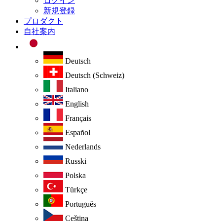
ログイン
新規登録
プロダクト
自社案内
Deutsch
Deutsch (Schweiz)
Italiano
English
Français
Español
Nederlands
Russki
Polska
Türkçe
Português
Ceština