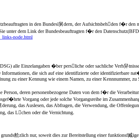
zbeauftragten in den Bundesl舅dern, der Aufsichtsbehden f�r den ni
Sie unter dem Link der Bundesbeauftragten f�r den Datenschutz(BFDI
_links-node.html
SG) alle Einzelangaben �ber persliche oder sachliche Verh舁tnisse
rmationen, die sich auf eine identifizierte oder identifizierbare nat�
Zuordnung zu einer Kennung wie einem Namen, zu einer Kennnummer, zu
rliche Person, deren personenbezogene Daten von dem f�r die Verarbeitu
en ausgef�hrte Vorgang oder jede solche Vorgangsreihe im Zusammenhan
derung, das Auslesen, das Abfragen, die Verwendung, die Offenlegung
ng, das Lchen oder die Vernichtung.
nds舩zlich nur, soweit dies zur Bereitstellung einer funktionsf臧igen 