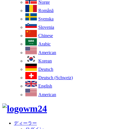
Norge
Românã
Svenska
Slovenia
Chinese
Arabic
American
Korean
Deutsch
Deutsch (Schweiz)
English
American
ディーラー