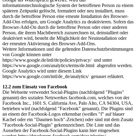
informationstechnologische System der betroffenen Person zu einem
späteren Zeitpunkt gelöscht, formatiert oder neu installiert, muss
durch die betroffene Person eine erneute Installation des Browser-
Add-Ons erfolgen, um Google Analytics zu deaktivieren. Sofern das
Browser-Add-On durch die betroffene Person oder einer anderen
Person, die ihrem Machtbereich zuzurechnen ist, deinstalliert oder
deaktiviert wird, besteht die Möglichkeit der Neuinstallation oder
der erneuten Aktivierung des Browser-Add-Ons.
Weitere Informationen und die geltenden Datenschutzbestimmungen
von Google können unter
https://www.google.de/intl/de/policies/privacy/ und unter
https://www.google.com/analytics/terms/de.html abgerufen werden.
Google Analytics wird unter diesem Link
https://www.google.com/intl/de_de/analytics/ genauer erläutert.
12.2 zum Einsatz von Facebook
Die Webseite verwendet Social-Plugins (nachfolgend "Plugins"
genannt) des sozialen Netzwerkes facebook.com, welches von der
Facebook Inc., 1601 S. California Ave, Palo Alto, CA 94304, USA,
betrieben wird (nachfolgend "Facebook" genannt). Die Plugins sind
an einem der Facebook-Logos erkennbar (weißes "f" auf blauer
Kachel oder ein "Daumen hoch"-Zeichen) oder sind mit dem Zusatz
"Facebook-Social-Plugin" gekennzeichnet. Die Liste und das
Aussehen der Facebook-Social-Plugins kann hier eingesehen
werden https://developers.facebook.com/docs/plugins/