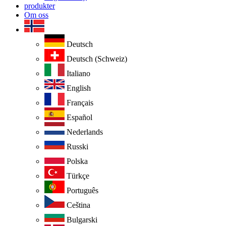
produkter
Om oss
Deutsch
Deutsch (Schweiz)
Italiano
English
Français
Español
Nederlands
Russki
Polska
Türkçe
Português
Ceština
Bulgarski