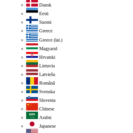
Dansk
Eesti
Suomi
Greece
Greece (lat.)
Magyarul
Hrvatski
Lietuviu
Latviešu
Românã
Svenska
Slovenia
Chinese
Arabic
Japanese