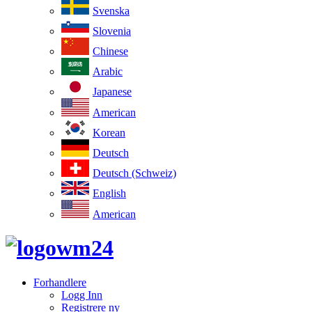
Svenska
Slovenia
Chinese
Arabic
Japanese
American
Korean
Deutsch
Deutsch (Schweiz)
English
American
Forhandlere
Logg Inn
Registrere ny