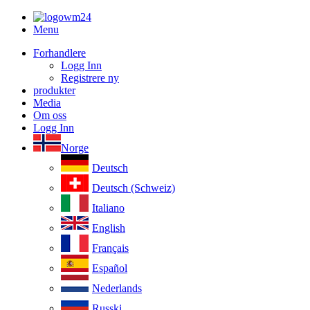
Menu
Forhandlere
Logg Inn
Registrere ny
produkter
Media
Om oss
Logg Inn
Norge
Deutsch
Deutsch (Schweiz)
Italiano
English
Français
Español
Nederlands
Russki