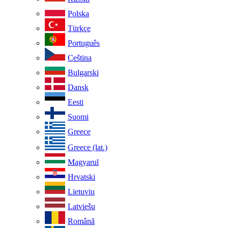
Polska
Türkçe
Português
Ceština
Bulgarski
Dansk
Eesti
Suomi
Greece
Greece (lat.)
Magyarul
Hrvatski
Lietuviu
Latviešu
Românã