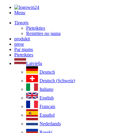
Menu
Tirgotjs
Pieteikties
Reistrties no jauna
produkti
prese
Par mums
Pieteikties
Latviešu
Deutsch
Deutsch (Schweiz)
Italiano
English
Français
Español
Nederlands
Russki