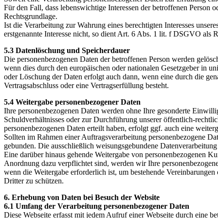
Für den Fall, dass lebenswichtige Interessen der betroffenen Person 
Rechtsgrundlage.
Ist die Verarbeitung zur Wahrung eines berechtigten Interesses unser
erstgenannte Interesse nicht, so dient Art. 6 Abs. 1 lit. f DSGVO als
5.3 Datenlöschung und Speicherdauer
Die personenbezogenen Daten der betroffenen Person werden gelöscht 
wenn dies durch den europäischen oder nationalen Gesetzgeber in uni
oder Löschung der Daten erfolgt auch dann, wenn eine durch die genan
Vertragsabschluss oder eine Vertragserfüllung besteht.
5.4 Weitergabe personenbezogener Daten
Ihre personenbezogenen Daten werden ohne Ihre gesonderte Einwillig
Schuldverhältnisses oder zur Durchführung unserer öffentlich-rechtl
personenbezogenen Daten erteilt haben, erfolgt ggf. auch eine weit
Sollten im Rahmen einer Auftragsverarbeitung personenbezogene Dat
gebunden. Die ausschließlich weisungsgebundene Datenverarbeitung
Eine darüber hinaus gehende Weitergabe von personenbezogenen Kunden
Anordnung dazu verpflichtet sind, werden wir Ihre personenbezogene
wenn die Weitergabe erforderlich ist, um bestehende Vereinbarungen
Dritter zu schützen.
6. Erhebung von Daten bei Besuch der Website
6.1 Umfang der Verarbeitung personenbezogener Daten
Diese Webseite erfasst mit jedem Aufruf einer Webseite durch eine b