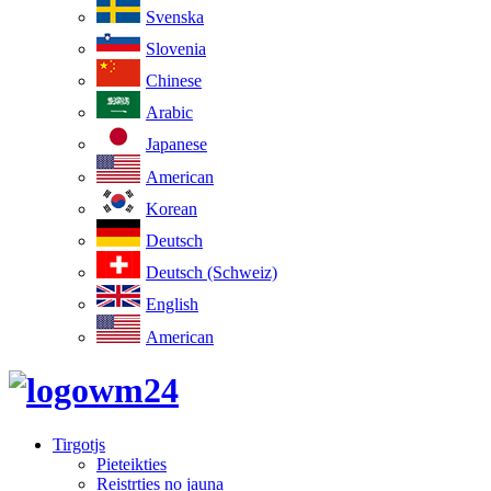
Svenska
Slovenia
Chinese
Arabic
Japanese
American
Korean
Deutsch
Deutsch (Schweiz)
English
American
Tirgotjs
Pieteikties
Reistrties no jauna