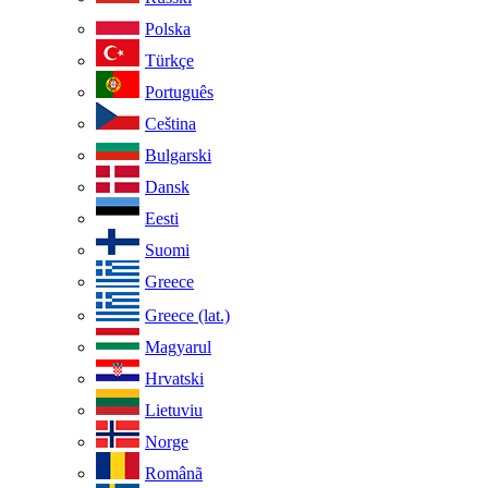
Polska
Türkçe
Português
Ceština
Bulgarski
Dansk
Eesti
Suomi
Greece
Greece (lat.)
Magyarul
Hrvatski
Lietuviu
Norge
Românã