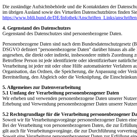
Die zuständige Aufsichtsbehörde und die Kontaktdaten der Datenschut
im übrigen Ausland sowie des Virtuellen Datenschutzbüros finden Si
https://www.bfdi.bund.de/DE/Infothek/Anschriften_Links/anschriften
4. Gegenstand des Datenschutzes
Gegenstand des Datenschutzes sind personenbezogene Daten.
Personenbezogene Daten sind nach dem Bundesdatenschutzgesetz (BDS
DSGVO definiert "personenbezogene Daten" darüber hinaus als alle Infor
angesehen, die direkt oder indirekt, insbesondere mittels Zuordnu
Betroffene Person ist jede identifizierte oder identifizierbare natür
Verarbeitung ist jeder mit oder ohne Hilfe automatisierter Verfahr
Organisation, das Ordnen, die Speicherung, die Anpassung oder Verä
Bereitstellung, den Abgleich oder die Verknüpfung, die Einschränkun
5. Allgemeines zur Datenverarbeitung
5.1 Umfang der Verarbeitung personenbezogener Daten
Wir erheben und verwenden personenbezogene Daten unserer Nutzer grun
Erhebung und Verwendung personenbezogener Daten unserer Nutzer erfo
5.2 Rechtsgrundlage für die Verarbeitung personenbezogener D
Soweit wir für Verarbeitungsvorgänge personenbezogener Daten eine 
Bei der Verarbeitung von personenbezogenen Daten, die zur Erfüllung e
gilt auch für Verarbeitungsvorgänge, die zur Durchführung vorvertra
Soweit eine Verarbeitung personenbezogener Daten zur Erfüllung einer