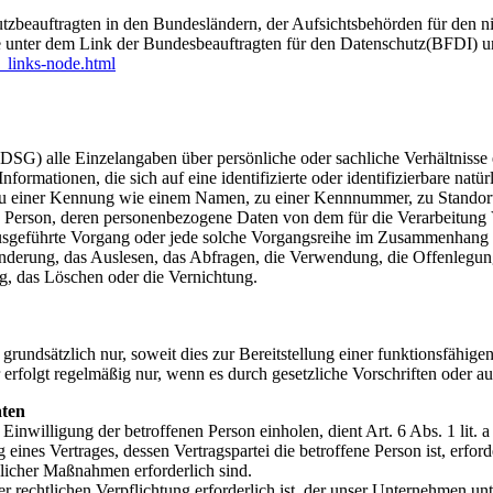
zbeauftragten in den Bundesländern, der Aufsichtsbehörden für den ni
e unter dem Link der Bundesbeauftragten für den Datenschutz(BFDI) u
_links-node.html
G) alle Einzelangaben über persönliche oder sachliche Verhältnisse 
mationen, die sich auf eine identifizierte oder identifizierbare natürl
ng zu einer Kennung wie einem Namen, zu einer Kennnummer, zu Stand
liche Person, deren personenbezogene Daten von dem für die Verarbeitung
en ausgeführte Vorgang oder jede solche Vorgangsreihe im Zusammenhang
nderung, das Auslesen, das Abfragen, die Verwendung, die Offenlegun
g, das Löschen oder die Vernichtung.
dsätzlich nur, soweit dies zur Bereitstellung einer funktionsfähigen 
lgt regelmäßig nur, wenn es durch gesetzliche Vorschriften oder auf 
aten
Einwilligung der betroffenen Person einholen, dient Art. 6 Abs. 1 l
ines Vertrages, dessen Vertragspartei die betroffene Person ist, erford
glicher Maßnahmen erforderlich sind.
 rechtlichen Verpflichtung erforderlich ist, der unser Unternehmen unt