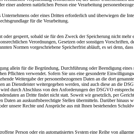
oder einer anderen natürlichen Person eine Verarbeitung personenbezoge
es Unternehmens oder eines Dritten erforderlich und überwiegen die In
 Rechtsgrundlage für die Verarbeitung.
oder gesperrt, sobald sie für den Zweck der Speicherung nicht mehr er
onsrechtlichen Verordnungen, Gesetzen oder sonstigen Vorschriften, d
nten Normen vorgeschriebene Speicherfrist abläuft, es sei denn, dass 
ung allein für die Begründung, Durchführung oder Beendigung eines re
ichen Pflichten verwendet. Sofern Sie uns eine gesonderte Einwilligun
ergehende Weitergabe der personenbezogenen Daten an die dort genannt
en an Dienstleister weitergegeben werden, sind auch diese an die D
 wird durch Abschluss von den Anforderungen der DSGVO entsprechend
daten an Dritte findet nicht statt. Soweit wir gesetzlich, per Gerich
n Daten an auskunftsberechtigte Stellen übermitteln. Darüber hinaus 
 oder unsere Rechte und Ansprüche aus mit Ihnen bestehenden Schuldve
etroffene Person oder ein automatisiertes System eine Reihe von allge