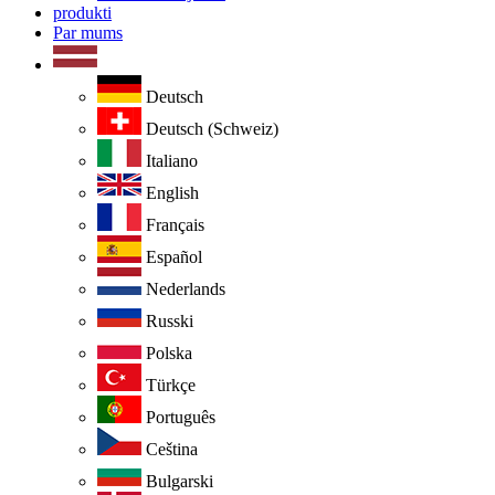
produkti
Par mums
Deutsch
Deutsch (Schweiz)
Italiano
English
Français
Español
Nederlands
Russki
Polska
Türkçe
Português
Ceština
Bulgarski