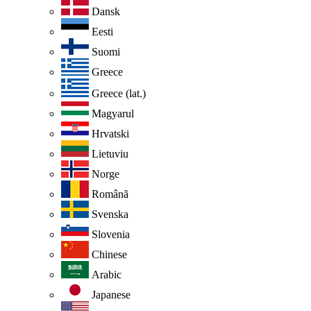
Dansk
Eesti
Suomi
Greece
Greece (lat.)
Magyarul
Hrvatski
Lietuviu
Norge
Românã
Svenska
Slovenia
Chinese
Arabic
Japanese