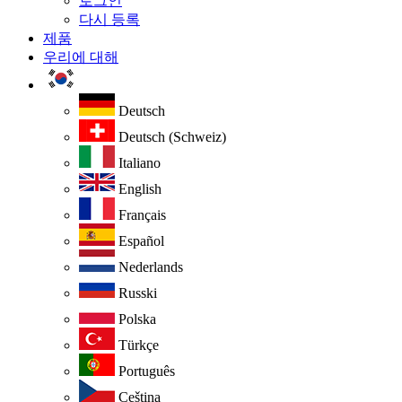
로그인
다시 등록
제품
우리에 대해
Deutsch
Deutsch (Schweiz)
Italiano
English
Français
Español
Nederlands
Russki
Polska
Türkçe
Português
Ceština