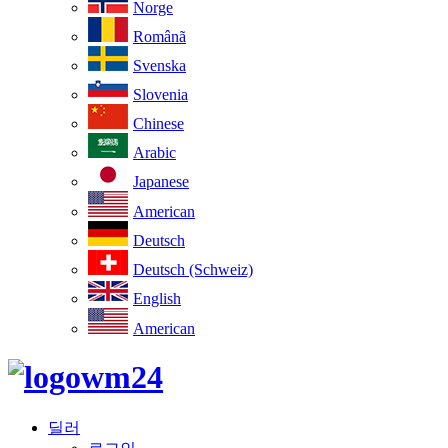
Norge
Românã
Svenska
Slovenia
Chinese
Arabic
Japanese
American
Deutsch
Deutsch (Schweiz)
English
American
딜러