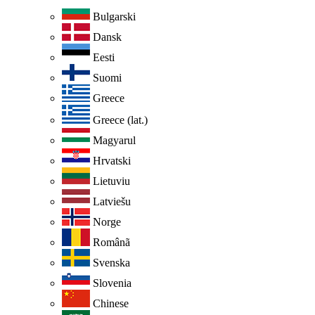
Bulgarski
Dansk
Eesti
Suomi
Greece
Greece (lat.)
Magyarul
Hrvatski
Lietuviu
Latviešu
Norge
Românã
Svenska
Slovenia
Chinese