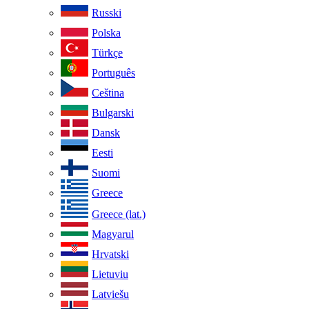
Russki
Polska
Türkçe
Português
Ceština
Bulgarski
Dansk
Eesti
Suomi
Greece
Greece (lat.)
Magyarul
Hrvatski
Lietuviu
Latviešu