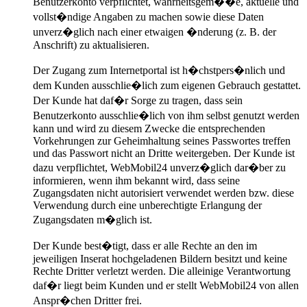
Benutzerkonto verpflichtet, wahrheitsgem��e, aktuelle und
vollst�ndige Angaben zu machen sowie diese Daten
unverz�glich nach einer etwaigen �nderung (z. B. der
Anschrift) zu aktualisieren.
Der Zugang zum Internetportal ist h�chstpers�nlich und
dem Kunden ausschlie�lich zum eigenen Gebrauch gestattet.
Der Kunde hat daf�r Sorge zu tragen, dass sein
Benutzerkonto ausschlie�lich von ihm selbst genutzt werden
kann und wird zu diesem Zwecke die entsprechenden
Vorkehrungen zur Geheimhaltung seines Passwortes treffen
und das Passwort nicht an Dritte weitergeben. Der Kunde ist
dazu verpflichtet, WebMobil24 unverz�glich dar�ber zu
informieren, wenn ihm bekannt wird, dass seine
Zugangsdaten nicht autorisiert verwendet werden bzw. diese
Verwendung durch eine unberechtigte Erlangung der
Zugangsdaten m�glich ist.
Der Kunde best�tigt, dass er alle Rechte an den im
jeweiligen Inserat hochgeladenen Bildern besitzt und keine
Rechte Dritter verletzt werden. Die alleinige Verantwortung
daf�r liegt beim Kunden und er stellt WebMobil24 von allen
Anspr�chen Dritter frei.