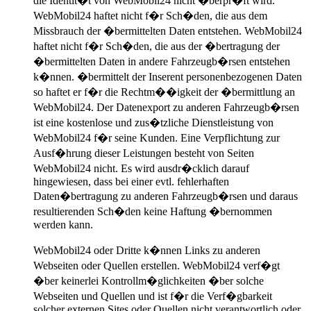
die Identit�t von WebMobil24 nicht �berpr�ft wird.
WebMobil24 haftet nicht f�r Sch�den, die aus dem
Missbrauch der �bermittelten Daten entstehen. WebMobil24
haftet nicht f�r Sch�den, die aus der �bertragung der
�bermittelten Daten in andere Fahrzeugb�rsen entstehen
k�nnen. �bermittelt der Inserent personenbezogenen Daten
so haftet er f�r die Rechtm��igkeit der �bermittlung an
WebMobil24. Der Datenexport zu anderen Fahrzeugb�rsen
ist eine kostenlose und zus�tzliche Dienstleistung von
WebMobil24 f�r seine Kunden. Eine Verpflichtung zur
Ausf�hrung dieser Leistungen besteht von Seiten
WebMobil24 nicht. Es wird ausdr�cklich darauf
hingewiesen, dass bei einer evtl. fehlerhaften
Daten�bertragung zu anderen Fahrzeugb�rsen und daraus
resultierenden Sch�den keine Haftung �bernommen
werden kann.
WebMobil24 oder Dritte k�nnen Links zu anderen
Webseiten oder Quellen erstellen. WebMobil24 verf�gt
�ber keinerlei Kontrollm�glichkeiten �ber solche
Webseiten und Quellen und ist f�r die Verf�gbarkeit
solcher externen Sites oder Quellen nicht verantwortlich oder