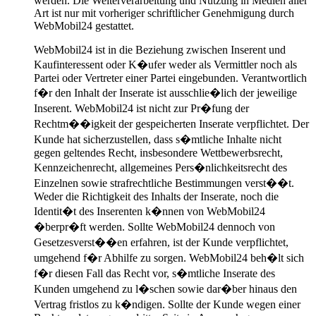
werden. Die Weiterverarbeitung und Nutzung in Medien aller
Art ist nur mit vorheriger schriftlicher Genehmigung durch
WebMobil24 gestattet.
WebMobil24 ist in die Beziehung zwischen Inserent und
Kaufinteressent oder K�ufer weder als Vermittler noch als
Partei oder Vertreter einer Partei eingebunden. Verantwortlich
f�r den Inhalt der Inserate ist ausschlie�lich der jeweilige
Inserent. WebMobil24 ist nicht zur Pr�fung der
Rechtm��igkeit der gespeicherten Inserate verpflichtet. Der
Kunde hat sicherzustellen, dass s�mtliche Inhalte nicht
gegen geltendes Recht, insbesondere Wettbewerbsrecht,
Kennzeichenrecht, allgemeines Pers�nlichkeitsrecht des
Einzelnen sowie strafrechtliche Bestimmungen verst��t.
Weder die Richtigkeit des Inhalts der Inserate, noch die
Identit�t des Inserenten k�nnen von WebMobil24
�berpr�ft werden. Sollte WebMobil24 dennoch von
Gesetzesverst��en erfahren, ist der Kunde verpflichtet,
umgehend f�r Abhilfe zu sorgen. WebMobil24 beh�lt sich
f�r diesen Fall das Recht vor, s�mtliche Inserate des
Kunden umgehend zu l�schen sowie dar�ber hinaus den
Vertrag fristlos zu k�ndigen. Sollte der Kunde wegen einer