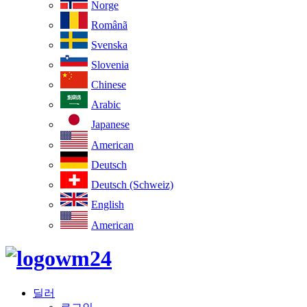
Norge
Românã
Svenska
Slovenia
Chinese
Arabic
Japanese
American
Deutsch
Deutsch (Schweiz)
English
American
딜러