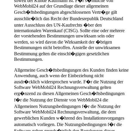
soweit der Kunde Kaufmann ist. F�r s�mtliche von
WebMobil24 auf der Grundlage dieser allgemeinen
Gesch�ftsbedingungen abgeschlossenen Vertr�ge gilt
ausschlie�lich das Recht der Bundesrepublik Deutschland
unter Ausschluss des UN-Kaufrechts �ber den
internationalen Warenkauf (CISG). Sollte eine oder mehrere
der vorstehenden Bestimmungen unwirksam sein oder
werden, so wird davon die Wirksamkeit der �brigen
Bestimmungen nicht betroffen. Anstelle der unwirksamen
Bestimmung gelten die einschl�gigen gesetzlichen
Bestimmungen.
Allgemeine Gesch�ftsbedingungen des Kunden finden keine
Anwendung, auch wenn der Einbeziehung nicht
ausdr�cklich widersprochen wurde. F�r die Nutzung der
Software WebMobil24 Rechnungsverwaltung gelten
erg�nzend zu diesen Allgemeinen Gesch�ftsbedingungen
f�r die Nutzung der Dienste von WebMobil24 die
Allgemeinen Nutzungsbedingungen f�r die Nutzung der
Software WebMobil24 Rechnungsverwaltung, die dem
gewerblichen Kunden w�hrend des Installationsvorganges
automatisch vorliegen. Die Nutzungsbedingungen f�r die
Software gehen grunds�tzlich den Regelungen dieser