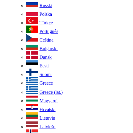
Russki
Polska
Türkçe
Português
Ceština
Bulgarski
Dansk
Eesti
Suomi
Greece
Greece (lat.)
Magyarul
Hrvatski
Lietuviu
Latviešu