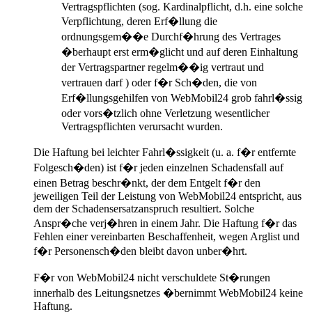
Vertragspflichten (sog. Kardinalpflicht, d.h. eine solche
Verpflichtung, deren Erf�llung die
ordnungsgem��e Durchf�hrung des Vertrages
�berhaupt erst erm�glicht und auf deren Einhaltung
der Vertragspartner regelm��ig vertraut und
vertrauen darf ) oder f�r Sch�den, die von
Erf�llungsgehilfen von WebMobil24 grob fahrl�ssig
oder vors�tzlich ohne Verletzung wesentlicher
Vertragspflichten verursacht wurden.
Die Haftung bei leichter Fahrl�ssigkeit (u. a. f�r entfernte
Folgesch�den) ist f�r jeden einzelnen Schadensfall auf
einen Betrag beschr�nkt, der dem Entgelt f�r den
jeweiligen Teil der Leistung von WebMobil24 entspricht, aus
dem der Schadensersatzanspruch resultiert. Solche
Anspr�che verj�hren in einem Jahr. Die Haftung f�r das
Fehlen einer vereinbarten Beschaffenheit, wegen Arglist und
f�r Personensch�den bleibt davon unber�hrt.
F�r von WebMobil24 nicht verschuldete St�rungen
innerhalb des Leitungsnetzes �bernimmt WebMobil24 keine
Haftung.