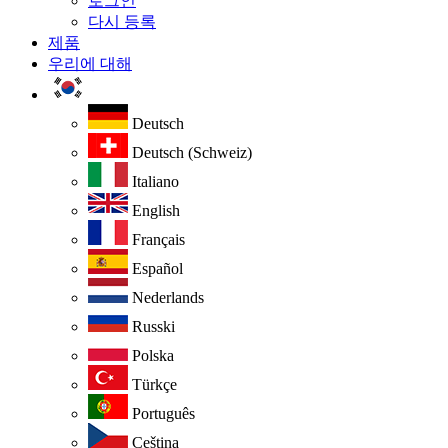
로그인
다시 등록
제품
우리에 대해
Deutsch
Deutsch (Schweiz)
Italiano
English
Français
Español
Nederlands
Russki
Polska
Türkçe
Português
Ceština