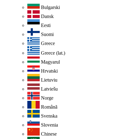
Bulgarski
Dansk
Eesti
Suomi
Greece
Greece (lat.)
Magyarul
Hrvatski
Lietuviu
Latviešu
Norge
Românã
Svenska
Slovenia
Chinese