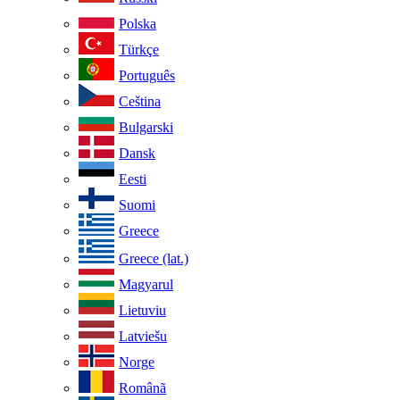
Polska
Türkçe
Português
Ceština
Bulgarski
Dansk
Eesti
Suomi
Greece
Greece (lat.)
Magyarul
Lietuviu
Latviešu
Norge
Românã