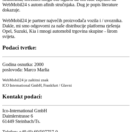
WebMobil24 s autom afinih stručnjaka. Dug je popis literature
dokazuje.
WebMobil24 je partner najvećih proizvođača vozila i / uvoznika.
Dakle, mi smo odgovorni za naše distribucije platforma rješenja
Opel, Suzuki, Kia i mnogi automobil trgovina skupine - širom
svijeta.
Podaci tvrtke:
Godina osnutka: 2000
poslovođa: Marco Marlia
WebMobil24 je zaštitni znak
ICO International GmbH, Frankfurt / Glavni
Kontakt podaci:
Ico-International GmbH
Daimlerstrasse 6
61449 Steinbach/Ts.
Telefon: +49 (0) 69/507757-0