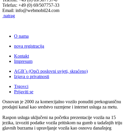
Telefax: +49 (0) 69/507757-33
Email: info@webmobil24.com
natrag
O nama
nova registracija
Kontakt
Impresum
AGB´s (Opći poslovni uvjeti, skraćeno)
Izjava o privatnosti
Trgovci
Prijaviti se
Osnovan je 2000 za komercijalno vozilo ponuditi prekograničnu
prodajni kanal kao sredstvo razmjene i internet usluga za metu.
Raspon usluga uključeni na početku prezentacije vozila na 15
jezika, izvoziti podatke vozila pritiskom na gumb u tadašnjih triju
glavnih burzama i upravljanje vozila kao osnovu današnjeg