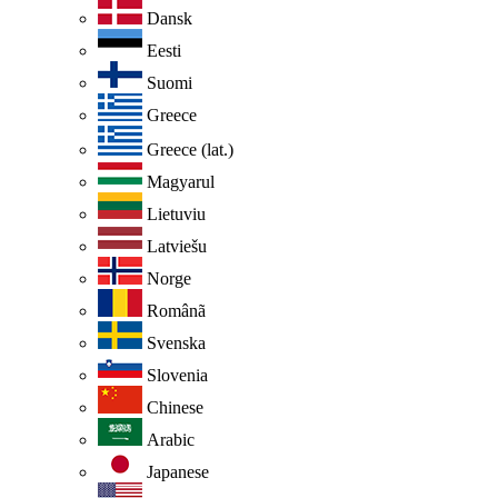
Dansk
Eesti
Suomi
Greece
Greece (lat.)
Magyarul
Lietuviu
Latviešu
Norge
Românã
Svenska
Slovenia
Chinese
Arabic
Japanese