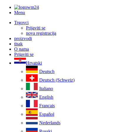
Menu
Trgovci
Prijaviti se
nova registracija
proizvodi
tisak
O nama
Prijaviti se
Hrvatski
Deutsch
Deutsch (Schweiz)
Italiano
English
Français
Español
Nederlands
Russki