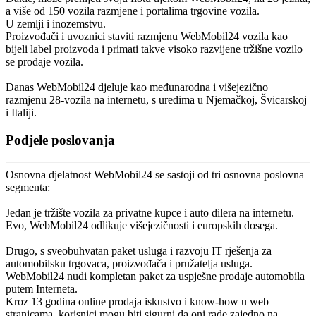
a više od 150 vozila razmjene i portalima trgovine vozila.
U zemlji i inozemstvu.
Proizvođači i uvoznici staviti razmjenu WebMobil24 vozila kao
bijeli label proizvoda i primati takve visoko razvijene tržišne vozilo
se prodaje vozila.
Danas WebMobil24 djeluje kao međunarodna i višejezično
razmjenu 28-vozila na internetu, s uredima u Njemačkoj, Švicarskoj
i Italiji.
Podjele poslovanja
Osnovna djelatnost WebMobil24 se sastoji od tri osnovna poslovna
segmenta:
Jedan je tržište vozila za privatne kupce i auto dilera na internetu.
Evo, WebMobil24 odlikuje višejezičnosti i europskih dosega.
Drugo, s sveobuhvatan paket usluga i razvoju IT rješenja za
automobilsku trgovaca, proizvođača i pružatelja usluga.
WebMobil24 nudi kompletan paket za uspješne prodaje automobila
putem Interneta.
Kroz 13 godina online prodaja iskustvo i know-how u web
stranicama, korisnici mogu biti sigurni da oni rade zajedno na