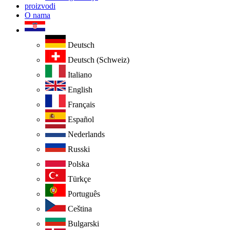
proizvodi
O nama
Deutsch
Deutsch (Schweiz)
Italiano
English
Français
Español
Nederlands
Russki
Polska
Türkçe
Português
Ceština
Bulgarski