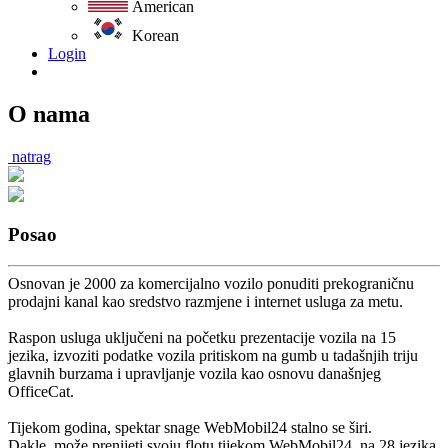
American
Korean
Login
O nama
natrag
Posao
Osnovan je 2000 za komercijalno vozilo ponuditi prekograničnu
prodajni kanal kao sredstvo razmjene i internet usluga za metu.
Raspon usluga uključeni na početku prezentacije vozila na 15
jezika, izvoziti podatke vozila pritiskom na gumb u tadašnjih triju
glavnih burzama i upravljanje vozila kao osnovu današnjeg
OfficeCat.
Tijekom godina, spektar snage WebMobil24 stalno se širi.
Dakle, može prenijeti svoju flotu tijekom WebMobil24, na 28 jezika,