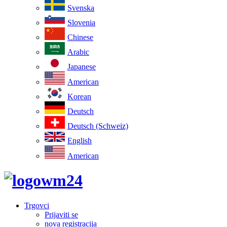
Svenska
Slovenia
Chinese
Arabic
Japanese
American
Korean
Deutsch
Deutsch (Schweiz)
English
American
Trgovci
Prijaviti se
nova registracija