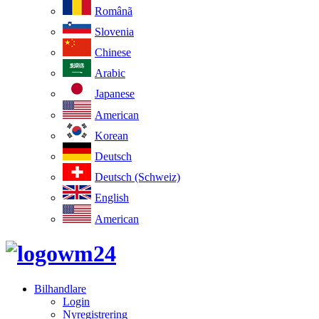
Românã
Slovenia
Chinese
Arabic
Japanese
American
Korean
Deutsch
Deutsch (Schweiz)
English
American
Bilhandlare
Login
Nyregistrering