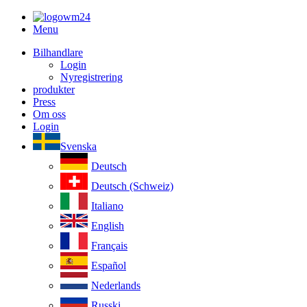
Menu
Bilhandlare
Login
Nyregistrering
produkter
Press
Om oss
Login
Svenska
Deutsch
Deutsch (Schweiz)
Italiano
English
Français
Español
Nederlands
Russki