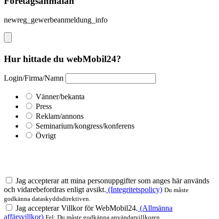
Företagsanmälan
newreg_gewerbeanmeldung_info
Hur hittade du webMobil24?
Login/Firma/Namn
Vänner/bekanta
Press
Reklam/annons
Seminarium/kongress/konferens
Övrigt
Jag accepterar att mina personuppgifter som anges här används
och vidarebefordras enligt avsikt.
(Integritetspolicy)
Du måste
godkänna dataskyddsdirektiven.
Jag accepterar Villkor för WebMobil24.
(Allmänna
affärsvillkor)
Fel: Du måste godkänna användarvillkoren.