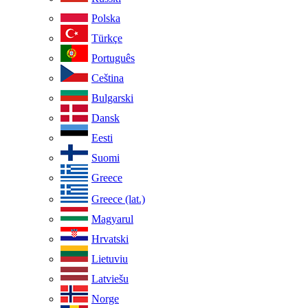
Polska
Türkçe
Português
Ceština
Bulgarski
Dansk
Eesti
Suomi
Greece
Greece (lat.)
Magyarul
Hrvatski
Lietuviu
Latviešu
Norge