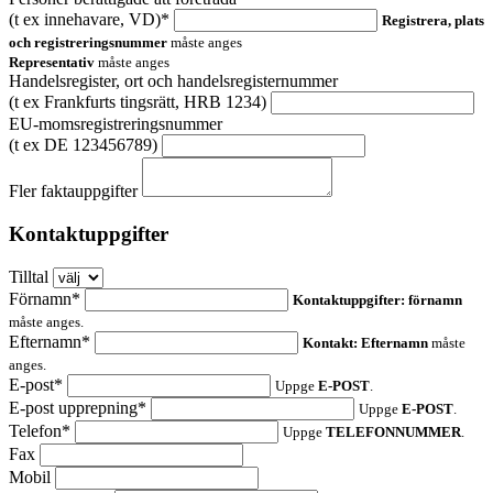
(t ex innehavare, VD)*
Registrera, plats
och registreringsnummer
måste anges
Representativ
måste anges
Handelsregister, ort och handelsregisternummer
(t ex Frankfurts tingsrätt, HRB 1234)
EU-momsregistreringsnummer
(t ex DE 123456789)
Fler faktauppgifter
Kontaktuppgifter
Tilltal
Förnamn*
Kontaktuppgifter: förnamn
måste anges.
Efternamn*
Kontakt: Efternamn
måste
anges.
E-post*
Uppge
E-POST
.
E-post upprepning*
Uppge
E-POST
.
Telefon*
Uppge
TELEFONNUMMER
.
Fax
Mobil