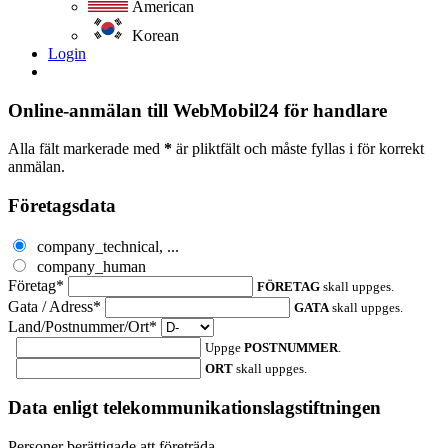
American
Korean
Login
Online-anmälan till WebMobil24 för handlare
Alla fält markerade med
*
är pliktfält och måste fyllas i för korrekt
anmälan.
Företagsdata
company_technical, ...
company_human
Företag*
FÖRETAG
skall uppges.
Gata / Adress*
GATA
skall uppges.
Land/Postnummer/Ort*
Uppge
POSTNUMMER
.
ORT
skall uppges.
Data enligt telekommunikationslagstiftningen
Personer berättigade att företräda