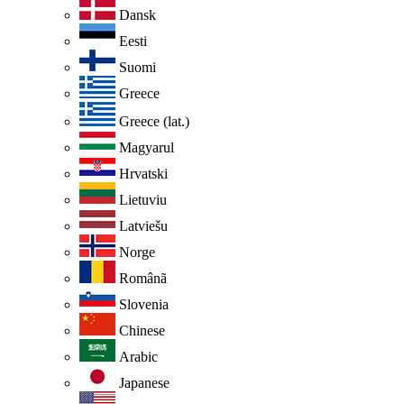
Dansk
Eesti
Suomi
Greece
Greece (lat.)
Magyarul
Hrvatski
Lietuviu
Latviešu
Norge
Românã
Slovenia
Chinese
Arabic
Japanese