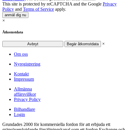
This site is protected by reCAPTCHA and the Google
Privacy
Policy
and
Terms of Service
apply.
anmäl dig nu
×
Åtkomstdata
×
Avbryt
Begär åtkomstdata
Om oss
Nyregistrering
Kontakt
Impressum
Allmänna
affärsvillkor
Privacy Policy
Bilhandlare
Login
Grundades 2000 för kommersiella fordon för att erbjuda ett
gränsöverskridande försäljningskanal som ett fordon Exchange och