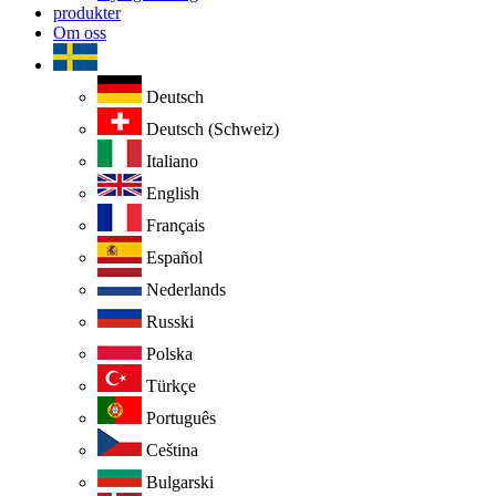
produkter
Om oss
Deutsch
Deutsch (Schweiz)
Italiano
English
Français
Español
Nederlands
Russki
Polska
Türkçe
Português
Ceština
Bulgarski