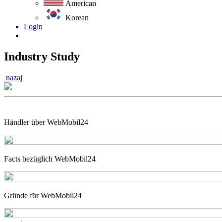
American
Korean
Login
Industry Study
nazaj
Händler über WebMobil24
Facts bezüglich WebMobil24
Gründe für WebMobil24