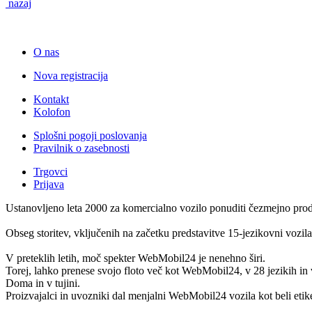
nazaj
O nas
Nova registracija
Kontakt
Kolofon
Splošni pogoji poslovanja
Pravilnik o zasebnosti
Trgovci
Prijava
Ustanovljeno leta 2000 za komercialno vozilo ponuditi čezmejno prodaj
Obseg storitev, vključenih na začetku predstavitve 15-jezikovni vozila
V preteklih letih, moč spekter WebMobil24 je nenehno širi.
Torej, lahko prenese svojo floto več kot WebMobil24, v 28 jezikih in v
Doma in v tujini.
Proizvajalci in uvozniki dal menjalni WebMobil24 vozila kot beli etiket