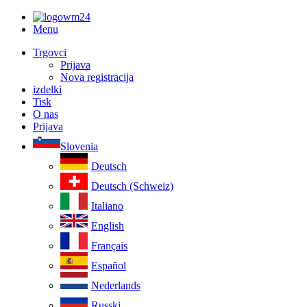
Menu
Trgovci
Prijava
Nova registracija
izdelki
Tisk
O nas
Prijava
Slovenia
Deutsch
Deutsch (Schweiz)
Italiano
English
Français
Español
Nederlands
Russki