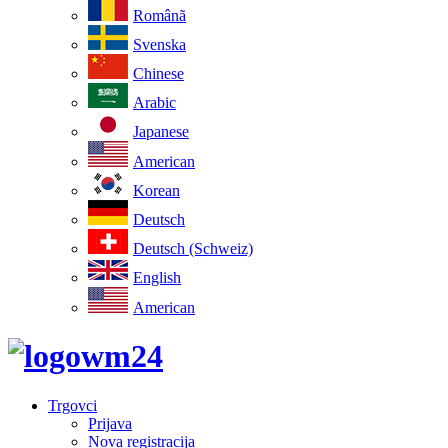
Românã
Svenska
Chinese
Arabic
Japanese
American
Korean
Deutsch
Deutsch (Schweiz)
English
American
Trgovci
Prijava
Nova registracija