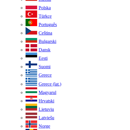
Polska
Türkçe
Português
Ceština
Bulgarski
Dansk
Eesti
Suomi
Greece
Greece (lat.)
Magyarul
Hrvatski
Lietuviu
Latviešu
Norge