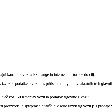
ni kanal kot vozila Exchange in internetnih storitev do cilja.
, izvozite podatke o vozilu, s pritiskom na gumb v takratnih treh glavn
 več kot 150 izmenjav vozil in portalov trgovine z vozili.
i proizvoda in sprejemanje takšnih visoko razvit trg vozil je s prodajo 