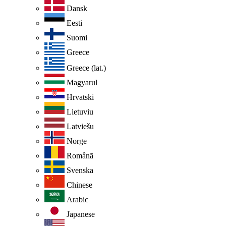
Dansk
Eesti
Suomi
Greece
Greece (lat.)
Magyarul
Hrvatski
Lietuviu
Latviešu
Norge
Românã
Svenska
Chinese
Arabic
Japanese