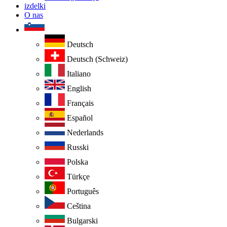
izdelki
O nas
Deutsch
Deutsch (Schweiz)
Italiano
English
Français
Español
Nederlands
Russki
Polska
Türkçe
Português
Ceština
Bulgarski