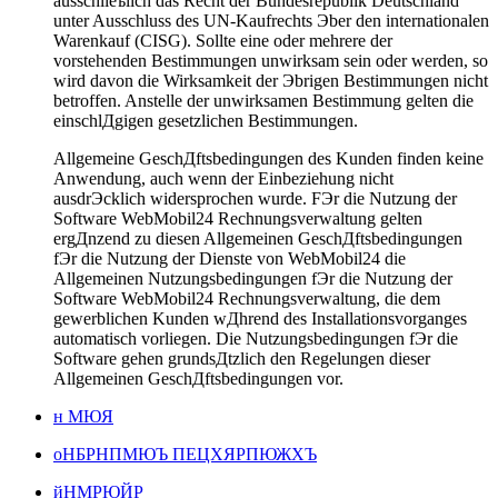
ausschlieъlich das Recht der Bundesrepublik Deutschland
unter Ausschluss des UN-Kaufrechts Эber den internationalen
Warenkauf (CISG). Sollte eine oder mehrere der
vorstehenden Bestimmungen unwirksam sein oder werden, so
wird davon die Wirksamkeit der Эbrigen Bestimmungen nicht
betroffen. Anstelle der unwirksamen Bestimmung gelten die
einschlДgigen gesetzlichen Bestimmungen.
Allgemeine GeschДftsbedingungen des Kunden finden keine
Anwendung, auch wenn der Einbeziehung nicht
ausdrЭcklich widersprochen wurde. FЭr die Nutzung der
Software WebMobil24 Rechnungsverwaltung gelten
ergДnzend zu diesen Allgemeinen GeschДftsbedingungen
fЭr die Nutzung der Dienste von WebMobil24 die
Allgemeinen Nutzungsbedingungen fЭr die Nutzung der
Software WebMobil24 Rechnungsverwaltung, die dem
gewerblichen Kunden wДhrend des Installationsvorganges
automatisch vorliegen. Die Nutzungsbedingungen fЭr die
Software gehen grundsДtzlich den Regelungen dieser
Allgemeinen GeschДftsbedingungen vor.
н МЮЯ
оНБРНПМЮЪ ПЕЦХЯРПЮЖХЪ
йНМРЮЙР