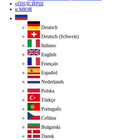
оПНДСЙРШ
н МЮЯ
Deutsch
Deutsch (Schweiz)
Italiano
English
Français
Español
Nederlands
Polska
Türkçe
Português
Ceština
Bulgarski
Dansk