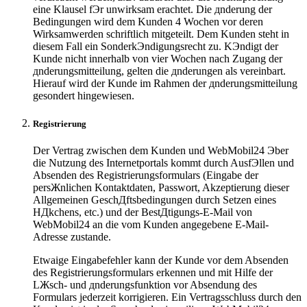
eine Klausel fЭr unwirksam erachtet. Die дnderung der
Bedingungen wird dem Kunden 4 Wochen vor deren
Wirksamwerden schriftlich mitgeteilt. Dem Kunden steht in
diesem Fall ein SonderkЭndigungsrecht zu. KЭndigt der
Kunde nicht innerhalb von vier Wochen nach Zugang der
дnderungsmitteilung, gelten die дnderungen als vereinbart.
Hierauf wird der Kunde im Rahmen der дnderungsmitteilung
gesondert hingewiesen.
Registrierung
Der Vertrag zwischen dem Kunden und WebMobil24 Эber
die Nutzung des Internetportals kommt durch AusfЭllen und
Absenden des Registrierungsformulars (Eingabe der
persЖnlichen Kontaktdaten, Passwort, Akzeptierung dieser
Allgemeinen GeschДftsbedingungen durch Setzen eines
HДkchens, etc.) und der BestДtigungs-E-Mail von
WebMobil24 an die vom Kunden angegebene E-Mail-
Adresse zustande.
Etwaige Eingabefehler kann der Kunde vor dem Absenden
des Registrierungsformulars erkennen und mit Hilfe der
LЖsch- und дnderungsfunktion vor Absendung des
Formulars jederzeit korrigieren. Ein Vertragsschluss durch den