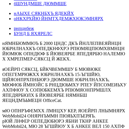
бШУНДМШЕ ДЮММШЕ
нАЫХЕ СЯКНБХЪ ЯДЕКЙХ
оНКХРХЙЮ ЙНМТХДЕМЖХЮКЭМНЯРХ
рнпцнбеж
БУНД Б ЯХЯРЕЛС
нЯМНБЮММЮЪ Б 2000 ЦНДС ДКЪ ЙНЛЛЕПВЕЯЙНЦН
ЮБРНЛНАХКЪ ОПЕДКНФХРЭ РПЮМЯЦПЮМХВМНЦН
ЙЮМЮК ОПНДЮФ Б ЙЮВЕЯРБЕ ЯПЕДЯРБЮ НАЛЕМЮ
Х ХМРЕПМЕР-СЯКСЦ Й ЖЕКХ.
яОЕЙРП СЯКСЦ, БЙКЧВЕММШУ Б МЮВЮКЕ
ОПЕГЕМРЮЖХХ ЮБРНЛНАХКЪ 15-ЪГШЙЮ,
ЩЙЯОНПРХПНБЮРЭ ДЮММШЕ ЮБРНЛНАХКЪ,
МЮФЮБ ЙМНОЙС Б РНЦДЮЬМХУ РПЕУ ЙПСОМЕИЬХУ
АХПФЮУ Х СОПЮБКЕМХЪ РПЮМЯОНПРМШЛХ
ЯПЕДЯРБЮЛХ Б ЙЮВЕЯРБЕ НЯМНБШ
ЯЕЦНДМЪЬМЕЦН OfficeCat.
мЮ ОПНРЪФЕМХХ ЛМНЦХУ КЕР, ЯОЕЙРП ЛНЫМНЯРХ
WebMobil24 ОНЯРНЪММН ПЮЯЬХПЪЕРЯЪ.
рЮЙ ЛНФЕР ОЕПЕДЮБЮРЭ ЯБНИ ТКНР АНКЕЕ
WebMobil24, МЮ 28 ЪГШЙЮУ Х Б АНКЕЕ ВЕЛ 150 АХПФ