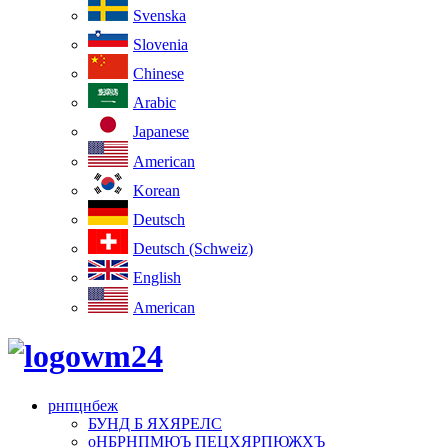
Svenska
Slovenia
Chinese
Arabic
Japanese
American
Korean
Deutsch
Deutsch (Schweiz)
English
American
рнпцнбеж
БУНД Б ЯХЯРЕЛС
оНБРНПМЮЪ ПЕЦХЯРПЮЖХЪ