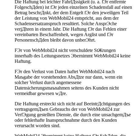
Die Haftung bei leichter FahrlДssigkeit (u. a. fЭr entfernte
FolgeschДden) ist fЭr jeden einzelnen Schadensfall auf einen
Betrag beschrДnkt, der dem Entgelt fЭr den jeweiligen Teil
der Leistung von WebMobil24 entspricht, aus dem der
Schadensersatzanspruch resultiert. Solche AnsprЭche
verjДhren in einem Jahr. Die Haftung fЭr das Fehlen einer
vereinbarten Beschaffenheit, wegen Arglist und fЭr
PersonenschДden bleibt davon unberЭhrt.
FЭr von WebMobil24 nicht verschuldete StЖrungen
innerhalb des Leitungsnetzes Эbernimmt WebMobil24 keine
Haftung.
FЭr den Verlust von Daten haftet WebMobil24 nach
Maъgabe der vorstehenden AbsДtze nur dann, wenn ein
solcher Verlust durch angemessene
Datensicherungsmaъnahmen seitens des Kunden nicht
vermeidbar gewesen wДre.
Die Haftung erstreckt sich nicht auf BeeintrДchtigungen des
vertragsgemДъen Gebrauchs der von WebMobil24 zur
VerfЭgung gestellten Dienste, die durch eine unsachgemДъe
oder fehlerhafte Inanspruchnahme durch den Kunden
verursacht worden sind.
WebMobil24 Эbernimmt keine Haftung fЭr SchДden, die