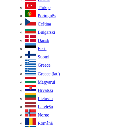
Türkçe
Português
Ceština
Bulgarski
Dansk
Eesti
Suomi
Greece
Greece (lat.)
Magyarul
Hrvatski
Lietuviu
Latviešu
Norge
Românã