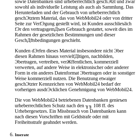
sowie Datenbanken sind urheberrechtlich geschЭtzt und zwar
sowohl als individuelle Leistung als auch als Sammlung. Das
Herunterladen und der Gebrauch von urheberrechtlich
geschЭtztem Material, das von WebMobil24 oder von dritter
Seite zur VerfЭgung gestellt wird, ist Kunden ausschlieъlich
fЭr den vertragsgemДъen Gebrauch gestattet, soweit dies im
Rahmen der gesetzlichen Bestimmungen und dieser
GeschДftsbedingungen geschieht.
Kunden dЭrfen dieses Material insbesondere nicht Эber
diesen Rahmen hinaus vervielfДltigen, nachbilden,
Эbertragen, vertreiben, verЖffentlichen, kommerziell
verwerten, auf andere Weise in elektronischer oder anderer
Form in ein anderes Datenformat Эbertragen oder in sonstiger
Weise kommerziell nutzen. Die Benutzung etwaiger
geschЭtzter Kennzeichen von WebMobil24 bedarf der
vorherigen ausdrЭcklichen Genehmigung von WebMobil24.
Die von WebMobil24 betriebenen Datenbanken genieъen
urheberrechtlichen Schutz nach den ╖╖ 108 ff. des
Urhebergesetzes. Ein Missbrauch von Datenbanken kann
nach diesen Vorschriften mit Geldstrafe oder mit
Freiheitsstrafe geahndet werden.
Inserate