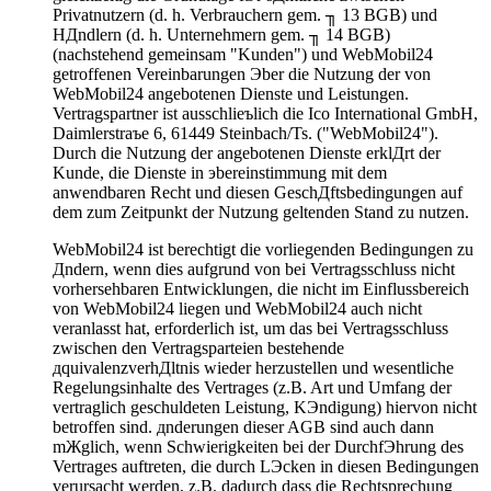
Privatnutzern (d. h. Verbrauchern gem. ╖ 13 BGB) und
HДndlern (d. h. Unternehmern gem. ╖ 14 BGB)
(nachstehend gemeinsam "Kunden") und WebMobil24
getroffenen Vereinbarungen Эber die Nutzung der von
WebMobil24 angebotenen Dienste und Leistungen.
Vertragspartner ist ausschlieъlich die Ico International GmbH,
Daimlerstraъe 6, 61449 Steinbach/Ts. ("WebMobil24").
Durch die Nutzung der angebotenen Dienste erklДrt der
Kunde, die Dienste in эbereinstimmung mit dem
anwendbaren Recht und diesen GeschДftsbedingungen auf
dem zum Zeitpunkt der Nutzung geltenden Stand zu nutzen.
WebMobil24 ist berechtigt die vorliegenden Bedingungen zu
Дndern, wenn dies aufgrund von bei Vertragsschluss nicht
vorhersehbaren Entwicklungen, die nicht im Einflussbereich
von WebMobil24 liegen und WebMobil24 auch nicht
veranlasst hat, erforderlich ist, um das bei Vertragsschluss
zwischen den Vertragsparteien bestehende
дquivalenzverhДltnis wieder herzustellen und wesentliche
Regelungsinhalte des Vertrages (z.B. Art und Umfang der
vertraglich geschuldeten Leistung, KЭndigung) hiervon nicht
betroffen sind. дnderungen dieser AGB sind auch dann
mЖglich, wenn Schwierigkeiten bei der DurchfЭhrung des
Vertrages auftreten, die durch LЭcken in diesen Bedingungen
verursacht werden, z.B. dadurch dass die Rechtsprechung