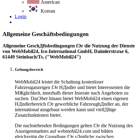
American
Korean
Login
Allgemeine Geschäftsbedingungen
Allgemeine GeschДftsbedingungen fЭr die Nutzung der Dienste
von WebMobil24, Ico-International GmbH, Daimlerstraъe 6,
61449 Steinbach/Ts. ("WebMobil24")
Geltungsbereich
WebMobil24 leistet die Schaltung kostenloser
Fahrzeuganzeigen fЭr HДndler und bietet Interessenten die
MЖglichkeit, innerhalb dieser Inserate nach Angeboten zu
suchen. DarЭber hinaus bietet WebMobil24 einen eigenen
HДndlerbereich fЭr gewerbliche FahrzeughДndler an, der
international ausgebaut werden kann und vielfДltige
Zusatzfunktionen bietet.
Die nachstehenden Bedingungen gelten fЭr die Nutzung des
Anzeigenmarktes auf webmobil24.com und bilden
gleichzeitig die Grundlage fЭr sДmtliche zwischen