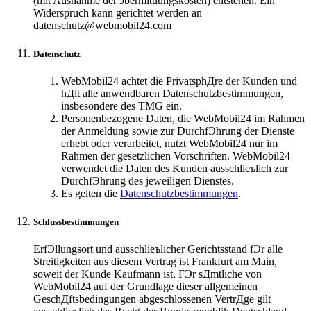
(mit Ausnahme der эbermittlungskosten) entstehen. Ein
Widerspruch kann gerichtet werden an
datenschutz@webmobil24.com
Datenschutz
WebMobil24 achtet die PrivatsphДre der Kunden und
hДlt alle anwendbaren Datenschutzbestimmungen,
insbesondere des TMG ein.
Personenbezogene Daten, die WebMobil24 im Rahmen
der Anmeldung sowie zur DurchfЭhrung der Dienste
erhebt oder verarbeitet, nutzt WebMobil24 nur im
Rahmen der gesetzlichen Vorschriften. WebMobil24
verwendet die Daten des Kunden ausschlieъlich zur
DurchfЭhrung des jeweiligen Dienstes.
Es gelten die
Datenschutzbestimmungen
.
Schlussbestimmungen
ErfЭllungsort und ausschlieъlicher Gerichtsstand fЭr alle
Streitigkeiten aus diesem Vertrag ist Frankfurt am Main,
soweit der Kunde Kaufmann ist. FЭr sДmtliche von
WebMobil24 auf der Grundlage dieser allgemeinen
GeschДftsbedingungen abgeschlossenen VertrДge gilt