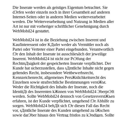
Die Inserate werden als geistiges Eigentum betrachtet. Sie
dЭrfen weder einzeln noch in ihrer Gesamtheit auf anderen
Internet-Seiten oder in anderen Medien weiterverarbeitet
werden. Die Weiterverarbeitung und Nutzung in Medien aller
Art ist nur mit vorheriger schriftlicher Genehmigung durch
WebMobil24 gestattet.
WebMobil24 ist in die Beziehung zwischen Inserent und
Kaufinteressent oder KДufer weder als Vermittler noch als
Partei oder Vertreter einer Partei eingebunden. Verantwortlich
fЭr den Inhalt der Inserate ist ausschlieъlich der jeweilige
Inserent. WebMobil24 ist nicht zur PrЭfung der
RechtmДъigkeit der gespeicherten Inserate verpflichtet. Der
Kunde hat sicherzustellen, dass sДmtliche Inhalte nicht gegen
geltendes Recht, insbesondere Wettbewerbsrecht,
Kennzeichenrecht, allgemeines PersЖnlichkeitsrecht des
Einzelnen sowie strafrechtliche Bestimmungen verstЖъt.
Weder die Richtigkeit des Inhalts der Inserate, noch die
IdentitДt des Inserenten kЖnnen von WebMobil24 ЭberprЭft
werden. Sollte WebMobil24 dennoch von GesetzesverstЖъen
erfahren, ist der Kunde verpflichtet, umgehend fЭr Abhilfe zu
sorgen. WebMobil24 behДlt sich fЭr diesen Fall das Recht
vor, sДmtliche Inserate des Kunden umgehend zu lЖschen
sowie darЭber hinaus den Vertrag fristlos zu kЭndigen. Sollte