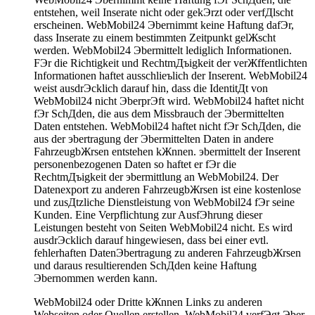
entstehen, weil Inserate nicht oder gekЭrzt oder verfДlscht
erscheinen. WebMobil24 Эbernimmt keine Haftung dafЭr,
dass Inserate zu einem bestimmten Zeitpunkt gelЖscht
werden. WebMobil24 Эbermittelt lediglich Informationen.
FЭr die Richtigkeit und RechtmДъigkeit der verЖffentlichten
Informationen haftet ausschlieъlich der Inserent. WebMobil24
weist ausdrЭcklich darauf hin, dass die IdentitДt von
WebMobil24 nicht ЭberprЭft wird. WebMobil24 haftet nicht
fЭr SchДden, die aus dem Missbrauch der Эbermittelten
Daten entstehen. WebMobil24 haftet nicht fЭr SchДden, die
aus der эbertragung der Эbermittelten Daten in andere
FahrzeugbЖrsen entstehen kЖnnen. эbermittelt der Inserent
personenbezogenen Daten so haftet er fЭr die
RechtmДъigkeit der эbermittlung an WebMobil24. Der
Datenexport zu anderen FahrzeugbЖrsen ist eine kostenlose
und zusДtzliche Dienstleistung von WebMobil24 fЭr seine
Kunden. Eine Verpflichtung zur AusfЭhrung dieser
Leistungen besteht von Seiten WebMobil24 nicht. Es wird
ausdrЭcklich darauf hingewiesen, dass bei einer evtl.
fehlerhaften DatenЭbertragung zu anderen FahrzeugbЖrsen
und daraus resultierenden SchДden keine Haftung
Эbernommen werden kann.
WebMobil24 oder Dritte kЖnnen Links zu anderen
Webseiten oder Quellen erstellen. WebMobil24 verfЭgt Эber