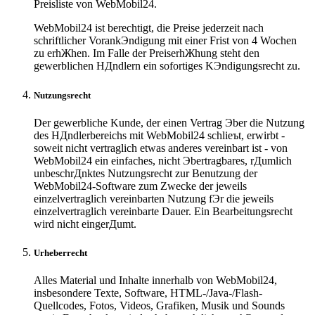
Preisliste von WebMobil24.
WebMobil24 ist berechtigt, die Preise jederzeit nach
schriftlicher VorankЭndigung mit einer Frist von 4 Wochen
zu erhЖhen. Im Falle der PreiserhЖhung steht den
gewerblichen HДndlern ein sofortiges KЭndigungsrecht zu.
Nutzungsrecht
Der gewerbliche Kunde, der einen Vertrag Эber die Nutzung
des HДndlerbereichs mit WebMobil24 schlieъt, erwirbt -
soweit nicht vertraglich etwas anderes vereinbart ist - von
WebMobil24 ein einfaches, nicht Эbertragbares, rДumlich
unbeschrДnktes Nutzungsrecht zur Benutzung der
WebMobil24-Software zum Zwecke der jeweils
einzelvertraglich vereinbarten Nutzung fЭr die jeweils
einzelvertraglich vereinbarte Dauer. Ein Bearbeitungsrecht
wird nicht eingerДumt.
Urheberrecht
Alles Material und Inhalte innerhalb von WebMobil24,
insbesondere Texte, Software, HTML-/Java-/Flash-
Quellcodes, Fotos, Videos, Grafiken, Musik und Sounds