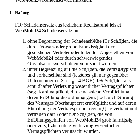
Haftung
FЭr Schadensersatz aus jeglichem Rechtsgrund leistet
WebMobil24 Schadensersatz nur
ohne Begrenzung der SchadenshЖhe fЭr SchДden, die
durch Vorsatz oder grobe FahrlДssigkeit der
gesetzlichen Vertreter oder leitenden Angestellten von
WebMobil24 oder durch schwerwiegendes
Organisationsverschulden verursacht wurden,
unter Begrenzung auf die SchДden, die vertragstypisch
und vorhersehbar sind (letzteres gilt nur gegenЭber
Unternehmern i. S. d. ╖ 14 BGB), fЭr SchДden aus
schuldhafter Verletzung wesentlicher Vertragspflichten
(sog. Kardinalpflicht, d.h. eine solche Verpflichtung,
deren ErfЭllung die ordnungsgemДъe DurchfЭhrung
des Vertrages Эberhaupt erst ermЖglicht und auf deren
Einhaltung der Vertragspartner regelmДъig vertraut und
vertrauen darf ) oder fЭr SchДden, die von
ErfЭllungsgehilfen von WebMobil24 grob fahrlДssig
oder vorsДtzlich ohne Verletzung wesentlicher
Vertragspflichten verursacht wurden.