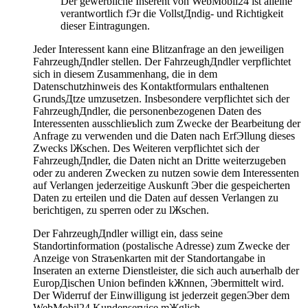
Der gewerbliche Inserent von WebMobil24 ist alleine
verantwortlich fЭr die VollstДndig- und Richtigkeit
dieser Eintragungen.
Jeder Interessent kann eine Blitzanfrage an den jeweiligen
FahrzeughДndler stellen. Der FahrzeughДndler verpflichtet
sich in diesem Zusammenhang, die in dem
Datenschutzhinweis des Kontaktformulars enthaltenen
GrundsДtze umzusetzen. Insbesondere verpflichtet sich der
FahrzeughДndler, die personenbezogenen Daten des
Interessenten ausschlieъlich zum Zwecke der Bearbeitung der
Anfrage zu verwenden und die Daten nach ErfЭllung dieses
Zwecks lЖschen. Des Weiteren verpflichtet sich der
FahrzeughДndler, die Daten nicht an Dritte weiterzugeben
oder zu anderen Zwecken zu nutzen sowie dem Interessenten
auf Verlangen jederzeitige Auskunft Эber die gespeicherten
Daten zu erteilen und die Daten auf dessen Verlangen zu
berichtigen, zu sperren oder zu lЖschen.
Der FahrzeughДndler willigt ein, dass seine
Standortinformation (postalische Adresse) zum Zwecke der
Anzeige von Straъenkarten mit der Standortangabe in
Inseraten an externe Dienstleister, die sich auch auъerhalb der
EuropДischen Union befinden kЖnnen, Эbermittelt wird.
Der Widerruf der Einwilligung ist jederzeit gegenЭber dem
WebMobil24 Kundenservice mЖglich.