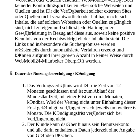
keinerlei KontrollmЖglichkeiten Эber solche Webseiten und
Quellen und ist fЭr die VerfЭgbarkeit solcher externen Sites
oder Quellen nicht verantwortlich oder haftbar, macht sich
Inhalte, die auf solchen Webseiten oder Quellen zugДnglich
sind, nicht zu eigen und schlieъt jede Haftung oder
GewДhrleistung in Bezug auf diese aus, soweit keine positive
Kenntnis von der Rechtswidrigkeit der Inhalte besteht. Die
Links und insbesondere die Suchergebnisse werden
grЖъtenteils durch automatisierte Verfahren erzeugt und
kЖnnen aufgrund ihrer groъen Anzahl in keiner Weise durch
WebMobil24-Mitarbeiter ЭberprЭft werden.
Dauer der Nutzungsberechtigung / KЭndigung
Das VertragsverhДltnis wird fЭr die Zeit von 12
Monaten geschlossen und ist zum Ablauf der
Mindestlaufzeit, mit einer Frist von drei Monaten,
kЭndbar. Wird der Vertrag nicht unter Einhaltung dieser
Frist gekЭndigt, verlДngert er sich jeweils um weitere 6
Monate. Die KЭndigungsfrist verДndert sich bei
VerlДngerung nicht.
Der Kunde kann darЭber hinaus sein Benutzerkonto
und alle darin enthaltenen Daten jederzeit ohne Angabe
von GrЭnden lЖschen.