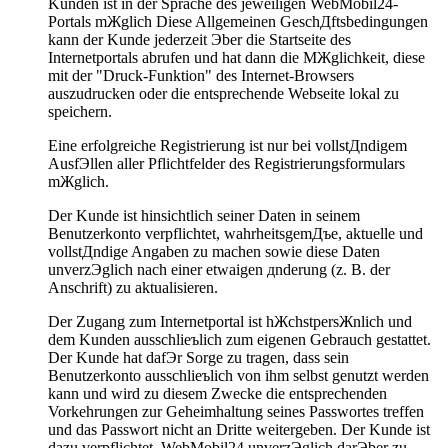
Kunden ist in der Sprache des jeweiligen WebMobil24-
Portals mЖglich Diese Allgemeinen GeschДftsbedingungen
kann der Kunde jederzeit Эber die Startseite des
Internetportals abrufen und hat dann die MЖglichkeit, diese
mit der "Druck-Funktion" des Internet-Browsers
auszudrucken oder die entsprechende Webseite lokal zu
speichern.
Eine erfolgreiche Registrierung ist nur bei vollstДndigem
AusfЭllen aller Pflichtfelder des Registrierungsformulars
mЖglich.
Der Kunde ist hinsichtlich seiner Daten in seinem
Benutzerkonto verpflichtet, wahrheitsgemДъe, aktuelle und
vollstДndige Angaben zu machen sowie diese Daten
unverzЭglich nach einer etwaigen дnderung (z. B. der
Anschrift) zu aktualisieren.
Der Zugang zum Internetportal ist hЖchstpersЖnlich und
dem Kunden ausschlieъlich zum eigenen Gebrauch gestattet.
Der Kunde hat dafЭr Sorge zu tragen, dass sein
Benutzerkonto ausschlieъlich von ihm selbst genutzt werden
kann und wird zu diesem Zwecke die entsprechenden
Vorkehrungen zur Geheimhaltung seines Passwortes treffen
und das Passwort nicht an Dritte weitergeben. Der Kunde ist
dazu verpflichtet, WebMobil24 unverzЭglich darЭber zu