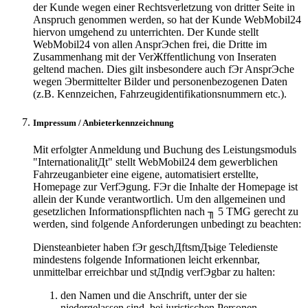
der Kunde wegen einer Rechtsverletzung von dritter Seite in
Anspruch genommen werden, so hat der Kunde WebMobil24
hiervon umgehend zu unterrichten. Der Kunde stellt
WebMobil24 von allen AnsprЭchen frei, die Dritte im
Zusammenhang mit der VerЖffentlichung von Inseraten
geltend machen. Dies gilt insbesondere auch fЭr AnsprЭche
wegen Эbermittelter Bilder und personenbezogenen Daten
(z.B. Kennzeichen, Fahrzeugidentifikationsnummern etc.).
Impressum / Anbieterkennzeichnung
Mit erfolgter Anmeldung und Buchung des Leistungsmoduls
"InternationalitДt" stellt WebMobil24 dem gewerblichen
Fahrzeuganbieter eine eigene, automatisiert erstellte,
Homepage zur VerfЭgung. FЭr die Inhalte der Homepage ist
allein der Kunde verantwortlich. Um den allgemeinen und
gesetzlichen Informationspflichten nach ╖ 5 TMG gerecht zu
werden, sind folgende Anforderungen unbedingt zu beachten:
Diensteanbieter haben fЭr geschДftsmДъige Teledienste
mindestens folgende Informationen leicht erkennbar,
unmittelbar erreichbar und stДndig verfЭgbar zu halten:
den Namen und die Anschrift, unter der sie
niedergelassen sind, bei juristischen Personen