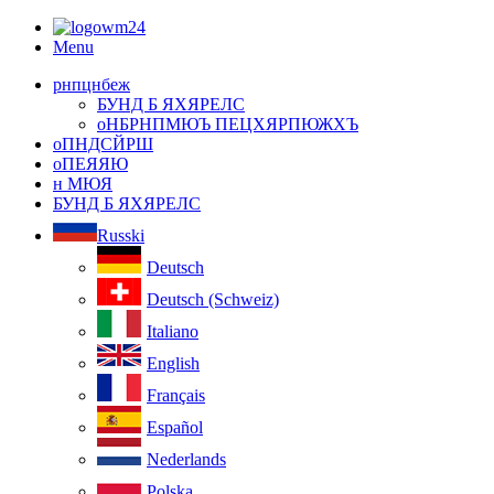
Menu
рнпцнбеж
БУНД Б ЯХЯРЕЛС
оНБРНПМЮЪ ПЕЦХЯРПЮЖХЪ
оПНДСЙРШ
оПЕЯЯЮ
н МЮЯ
БУНД Б ЯХЯРЕЛС
Russki
Deutsch
Deutsch (Schweiz)
Italiano
English
Français
Español
Nederlands
Polska