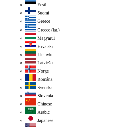
Eesti
Suomi
Greece
Greece (lat.)
Magyarul
Hrvatski
Lietuviu
Latviešu
Norge
Românã
Svenska
Slovenia
Chinese
Arabic
Japanese