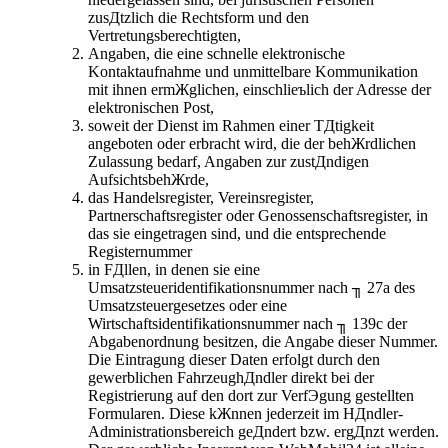
zusДtzlich die Rechtsform und den
Vertretungsberechtigten,
Angaben, die eine schnelle elektronische
Kontaktaufnahme und unmittelbare Kommunikation
mit ihnen ermЖglichen, einschlieъlich der Adresse der
elektronischen Post,
soweit der Dienst im Rahmen einer TДtigkeit
angeboten oder erbracht wird, die der behЖrdlichen
Zulassung bedarf, Angaben zur zustДndigen
AufsichtsbehЖrde,
das Handelsregister, Vereinsregister,
Partnerschaftsregister oder Genossenschaftsregister, in
das sie eingetragen sind, und die entsprechende
Registernummer
in FДllen, in denen sie eine
Umsatzsteueridentifikationsnummer nach ╖ 27a des
Umsatzsteuergesetzes oder eine
Wirtschaftsidentifikationsnummer nach ╖ 139c der
Abgabenordnung besitzen, die Angabe dieser Nummer.
Die Eintragung dieser Daten erfolgt durch den
gewerblichen FahrzeughДndler direkt bei der
Registrierung auf den dort zur VerfЭgung gestellten
Formularen. Diese kЖnnen jederzeit im HДndler-
Administrationsbereich geДndert bzw. ergДnzt werden.