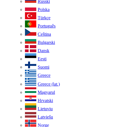
Russki
Polska
Türkçe
Português
Ceština
Bulgarski
Dansk
Eesti
Suomi
Greece
Greece (lat.)
Magyarul
Hrvatski
Lietuviu
Latviešu
Norge