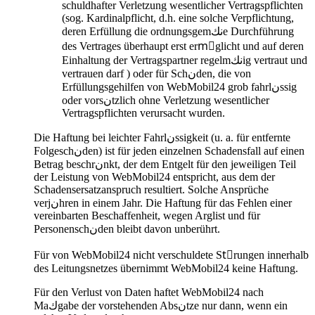
schuldhafter Verletzung wesentlicher Vertragspflichten
(sog. Kardinalpflicht, d.h. eine solche Verpflichtung,
deren Erfüllung die ordnungsgemنكe Durchführung
des Vertrages überhaupt erst ermِglicht und auf deren
Einhaltung der Vertragspartner regelmنكig vertraut und
vertrauen darf ) oder für Schنden, die von
Erfüllungsgehilfen von WebMobil24 grob fahrlنssig
oder vorsنtzlich ohne Verletzung wesentlicher
Vertragspflichten verursacht wurden.
Die Haftung bei leichter Fahrlنssigkeit (u. a. für entfernte
Folgeschنden) ist für jeden einzelnen Schadensfall auf einen
Betrag beschrنnkt, der dem Entgelt für den jeweiligen Teil
der Leistung von WebMobil24 entspricht, aus dem der
Schadensersatzanspruch resultiert. Solche Ansprüche
verjنhren in einem Jahr. Die Haftung für das Fehlen einer
vereinbarten Beschaffenheit, wegen Arglist und für
Personenschنden bleibt davon unberührt.
Für von WebMobil24 nicht verschuldete Stِrungen innerhalb
des Leitungsnetzes übernimmt WebMobil24 keine Haftung.
Für den Verlust von Daten haftet WebMobil24 nach
Maكgabe der vorstehenden Absنtze nur dann, wenn ein