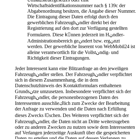
Wirtschaftsidentifikationsnummer nach § 139c der
Abgabenordnung besitzen, die Angabe dieser Nummer.
Die Eintragung dieser Daten erfolgt durch den
gewerblichen Fahrzeughنndler direkt bei der
Registrierung auf den dort zur Verfügung gestellten
Formularen. Diese kِnnen jederzeit im Hنndler-
Administrationsbereich geنndert bzw. ergنnzt
werden. Der gewerbliche Inserent von WebMobil24 ist
alleine verantwortlich für die Vollstنndig- und
Richtigkeit dieser Eintragungen.
Jeder Interessent kann eine Blitzanfrage an den jeweiligen
Fahrzeughنndler stellen. Der Fahrzeughنndler verpflichtet
sich in diesem Zusammenhang, die in dem
Datenschutzhinweis des Kontaktformulars enthaltenen
Grundsنtze umzusetzen. Insbesondere verpflichtet sich der
Fahrzeughنndler, die personenbezogenen Daten des
Interessenten ausschlieكlich zum Zwecke der Bearbeitung
der Anfrage zu verwenden und die Daten nach Erfüllung
dieses Zwecks lِschen. Des Weiteren verpflichtet sich der
Fahrzeughنndler, die Daten nicht an Dritte weiterzugeben
oder zu anderen Zwecken zu nutzen sowie dem Interessenten
auf Verlangen jederzeitige Auskunft über die gespeicherten
Daten zu erteilen und die Daten auf dessen Verlangen zu