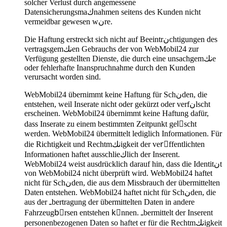
solcher Verlust durch angemessene
Datensicherungsmaكnahmen seitens des Kunden nicht
vermeidbar gewesen wنre.
Die Haftung erstreckt sich nicht auf Beeintrنchtigungen des
vertragsgemنكen Gebrauchs der von WebMobil24 zur
Verfügung gestellten Dienste, die durch eine unsachgemنكe
oder fehlerhafte Inanspruchnahme durch den Kunden
verursacht worden sind.
WebMobil24 übernimmt keine Haftung für Schنden, die
entstehen, weil Inserate nicht oder gekürzt oder verfنlscht
erscheinen. WebMobil24 übernimmt keine Haftung dafür,
dass Inserate zu einem bestimmten Zeitpunkt gelِscht
werden. WebMobil24 übermittelt lediglich Informationen. Für
die Richtigkeit und Rechtmنكigkeit der verِffentlichten
Informationen haftet ausschlieكlich der Inserent.
WebMobil24 weist ausdrücklich darauf hin, dass die Identitنt
von WebMobil24 nicht überprüft wird. WebMobil24 haftet
nicht für Schنden, die aus dem Missbrauch der übermittelten
Daten entstehen. WebMobil24 haftet nicht für Schنden, die
aus der ـbertragung der übermittelten Daten in andere
Fahrzeugbِrsen entstehen kِnnen. ـbermittelt der Inserent
personenbezogenen Daten so haftet er für die Rechtmنكigkeit