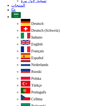
تسجيل لأول مرة
المنتجات
عنّا
Deutsch
Deutsch (Schweiz)
Italiano
English
Français
Español
Nederlands
Russki
Polska
Türkçe
Português
Ceština
Bulgarski