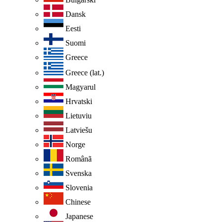
Dansk
Eesti
Suomi
Greece
Greece (lat.)
Magyarul
Hrvatski
Lietuviu
Latviešu
Norge
Românã
Svenska
Slovenia
Chinese
Japanese