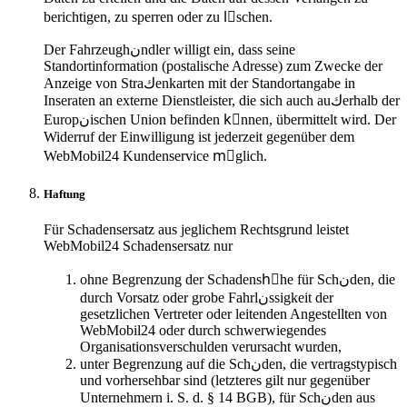
berichtigen, zu sperren oder zu lِschen.
Der Fahrzeughنndler willigt ein, dass seine
Standortinformation (postalische Adresse) zum Zwecke der
Anzeige von Straكenkarten mit der Standortangabe in
Inseraten an externe Dienstleister, die sich auch auكerhalb der
Europنischen Union befinden kِnnen, übermittelt wird. Der
Widerruf der Einwilligung ist jederzeit gegenüber dem
WebMobil24 Kundenservice mِglich.
Haftung
Für Schadensersatz aus jeglichem Rechtsgrund leistet
WebMobil24 Schadensersatz nur
ohne Begrenzung der Schadenshِhe für Schنden, die
durch Vorsatz oder grobe Fahrlنssigkeit der
gesetzlichen Vertreter oder leitenden Angestellten von
WebMobil24 oder durch schwerwiegendes
Organisationsverschulden verursacht wurden,
unter Begrenzung auf die Schنden, die vertragstypisch
und vorhersehbar sind (letzteres gilt nur gegenüber
Unternehmern i. S. d. § 14 BGB), für Schنden aus