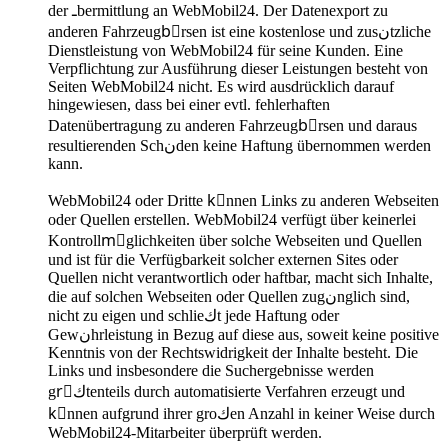
der ـbermittlung an WebMobil24. Der Datenexport zu
anderen Fahrzeugbِrsen ist eine kostenlose und zusنtzliche
Dienstleistung von WebMobil24 für seine Kunden. Eine
Verpflichtung zur Ausführung dieser Leistungen besteht von
Seiten WebMobil24 nicht. Es wird ausdrücklich darauf
hingewiesen, dass bei einer evtl. fehlerhaften
Datenübertragung zu anderen Fahrzeugbِrsen und daraus
resultierenden Schنden keine Haftung übernommen werden
kann.
WebMobil24 oder Dritte kِnnen Links zu anderen Webseiten
oder Quellen erstellen. WebMobil24 verfügt über keinerlei
Kontrollmِglichkeiten über solche Webseiten und Quellen
und ist für die Verfügbarkeit solcher externen Sites oder
Quellen nicht verantwortlich oder haftbar, macht sich Inhalte,
die auf solchen Webseiten oder Quellen zugنnglich sind,
nicht zu eigen und schlieكt jede Haftung oder
Gewنhrleistung in Bezug auf diese aus, soweit keine positive
Kenntnis von der Rechtswidrigkeit der Inhalte besteht. Die
Links und insbesondere die Suchergebnisse werden
grِكtenteils durch automatisierte Verfahren erzeugt und
kِnnen aufgrund ihrer groكen Anzahl in keiner Weise durch
WebMobil24-Mitarbeiter überprüft werden.