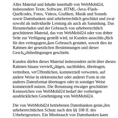
Alles Material und Inhalte innerhalb von WebMobil24,
insbesondere Texte, Software, HTML-/Java-/Flash-
Quellcodes, Fotos, Videos, Grafiken, Musik und Sounds
sowie Datenbanken sind urheberrechtlich geschützt und zwar
sowohl als individuelle Leistung als auch als Sammlung. Das
Herunterladen und der Gebrauch von urheberrechtlich
geschütztem Material, das von WebMobil24 oder von dritter
Seite zur Verfügung gestellt wird, ist Kunden ausschlieكlich
für den vertragsgemنكen Gebrauch gestattet, soweit dies im
Rahmen der gesetzlichen Bestimmungen und dieser
Geschنftsbedingungen geschieht.
Kunden dürfen dieses Material insbesondere nicht über diesen
Rahmen hinaus vervielfنltigen, nachbilden, übertragen,
vertreiben, verِffentlichen, kommerziell verwerten, auf
andere Weise in elektronischer oder anderer Form in ein
anderes Datenformat übertragen oder in sonstiger Weise
kommerziell nutzen. Die Benutzung etwaiger geschützter
Kennzeichen von WebMobil24 bedarf der vorherigen
ausdrücklichen Genehmigung von WebMobil24.
Die von WebMobil24 betriebenen Datenbanken genieكen
urheberrechtlichen Schutz nach den §§ 108 ff. des
Urhebergesetzes. Ein Missbrauch von Datenbanken kann