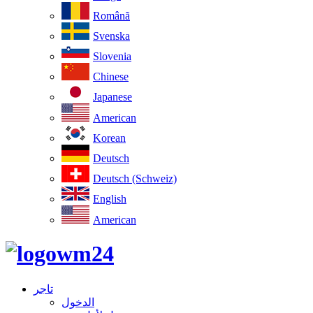
Românã
Svenska
Slovenia
Chinese
Japanese
American
Korean
Deutsch
Deutsch (Schweiz)
English
American
تاجر
الدخول