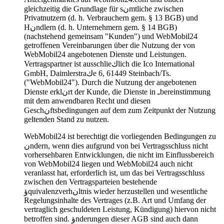
gleichzeitig die Grundlage für sنmtliche zwischen
Privatnutzern (d. h. Verbrauchern gem. § 13 BGB) und
Hنndlern (d. h. Unternehmern gem. § 14 BGB)
(nachstehend gemeinsam "Kunden") und WebMobil24
getroffenen Vereinbarungen über die Nutzung der von
WebMobil24 angebotenen Dienste und Leistungen.
Vertragspartner ist ausschlieكlich die Ico International
GmbH, Daimlerstraكe 6, 61449 Steinbach/Ts.
("WebMobil24"). Durch die Nutzung der angebotenen
Dienste erklنrt der Kunde, die Dienste in ـbereinstimmung
mit dem anwendbaren Recht und diesen
Geschنftsbedingungen auf dem zum Zeitpunkt der Nutzung
geltenden Stand zu nutzen.
WebMobil24 ist berechtigt die vorliegenden Bedingungen zu
نndern, wenn dies aufgrund von bei Vertragsschluss nicht
vorhersehbaren Entwicklungen, die nicht im Einflussbereich
von WebMobil24 liegen und WebMobil24 auch nicht
veranlasst hat, erforderlich ist, um das bei Vertragsschluss
zwischen den Vertragsparteien bestehende
ؤquivalenzverhنltnis wieder herzustellen und wesentliche
Regelungsinhalte des Vertrages (z.B. Art und Umfang der
vertraglich geschuldeten Leistung, Kündigung) hiervon nicht
betroffen sind. ؤnderungen dieser AGB sind auch dann