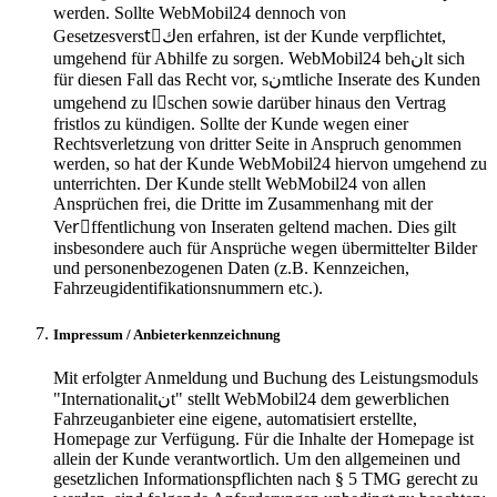
werden. Sollte WebMobil24 dennoch von
Gesetzesverstِكen erfahren, ist der Kunde verpflichtet,
umgehend für Abhilfe zu sorgen. WebMobil24 behنlt sich
für diesen Fall das Recht vor, sنmtliche Inserate des Kunden
umgehend zu lِschen sowie darüber hinaus den Vertrag
fristlos zu kündigen. Sollte der Kunde wegen einer
Rechtsverletzung von dritter Seite in Anspruch genommen
werden, so hat der Kunde WebMobil24 hiervon umgehend zu
unterrichten. Der Kunde stellt WebMobil24 von allen
Ansprüchen frei, die Dritte im Zusammenhang mit der
Verِffentlichung von Inseraten geltend machen. Dies gilt
insbesondere auch für Ansprüche wegen übermittelter Bilder
und personenbezogenen Daten (z.B. Kennzeichen,
Fahrzeugidentifikationsnummern etc.).
Impressum / Anbieterkennzeichnung
Mit erfolgter Anmeldung und Buchung des Leistungsmoduls
"Internationalitنt" stellt WebMobil24 dem gewerblichen
Fahrzeuganbieter eine eigene, automatisiert erstellte,
Homepage zur Verfügung. Für die Inhalte der Homepage ist
allein der Kunde verantwortlich. Um den allgemeinen und
gesetzlichen Informationspflichten nach § 5 TMG gerecht zu