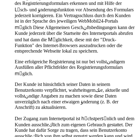
des Registrierungsformulars erkennen und mit Hilfe der
Lِsch- und ؤnderungsfunktion vor Absendung des Formulars
jederzeit korrigieren. Ein Vertragsschluss durch den Kunden
ist in der Sprache des jeweiligen WebMobil24-Portals
mِglich Diese Allgemeinen Geschنftsbedingungen kann der
Kunde jederzeit über die Startseite des Internetportals abrufen
und hat dann die Mِglichkeit, diese mit der "Druck-
Funktion" des Internet-Browsers auszudrucken oder die
entsprechende Webseite lokal zu speichern.
Eine erfolgreiche Registrierung ist nur bei vollstنndigem
Ausfüllen aller Pflichtfelder des Registrierungsformulars
mِglich.
Der Kunde ist hinsichtlich seiner Daten in seinem
Benutzerkonto verpflichtet, wahrheitsgemنكe, aktuelle und
vollstنndige Angaben zu machen sowie diese Daten
unverzüglich nach einer etwaigen ؤnderung (z. B. der
Anschrift) zu aktualisieren.
Der Zugang zum Internetportal ist hِchstpersِnlich und dem
Kunden ausschlieكlich zum eigenen Gebrauch gestattet. Der
Kunde hat dafür Sorge zu tragen, dass sein Benutzerkonto
ausschlieكlich von ihm selbst genutzt werden kann und wird