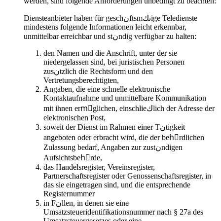
werden, sind folgende Anforderungen unbedingt zu beachten:
Diensteanbieter haben für geschنftsmنكige Teledienste
mindestens folgende Informationen leicht erkennbar,
unmittelbar erreichbar und stنndig verfügbar zu halten:
den Namen und die Anschrift, unter der sie
niedergelassen sind, bei juristischen Personen
zusنtzlich die Rechtsform und den
Vertretungsberechtigten,
Angaben, die eine schnelle elektronische
Kontaktaufnahme und unmittelbare Kommunikation
mit ihnen ermِglichen, einschlieكlich der Adresse der
elektronischen Post,
soweit der Dienst im Rahmen einer Tنtigkeit
angeboten oder erbracht wird, die der behِrdlichen
Zulassung bedarf, Angaben zur zustنndigen
Aufsichtsbehِrde,
das Handelsregister, Vereinsregister,
Partnerschaftsregister oder Genossenschaftsregister, in
das sie eingetragen sind, und die entsprechende
Registernummer
in Fنllen, in denen sie eine
Umsatzsteueridentifikationsnummer nach § 27a des
Umsatzsteuergesetzes oder eine